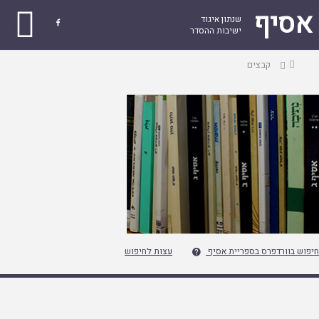
אסיף
שנתון איגוד

ישיבות ההסדר
עמוד
קבצים
ראשי
חיפוש בוורדפרס בספריית אסיף
עצות לחיפוש
