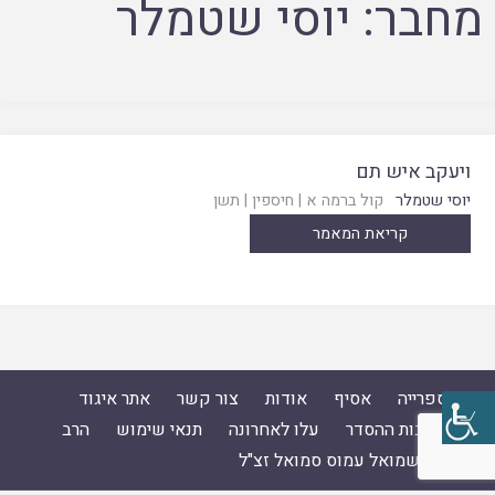
מחבר:
יוסי שטמלר
ויעקב איש תם
יוסי שטמלר
קול ברמה א
|
חיספין
|
תשן
קריאת המאמר
ספרייה
אסיף
אודות
צור קשר
אתר איגוד
ישיבות ההסדר
עלו לאחרונה
תנאי שימוש
הרב
ד"ר שמואל עמוס סמואל זצ"ל