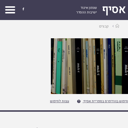
אסיף
שנתון איגוד

ישיבות ההסדר
עמוד
קבצים
ראשי
חיפוש בוורדפרס בספריית אסיף
עצות לחיפוש
