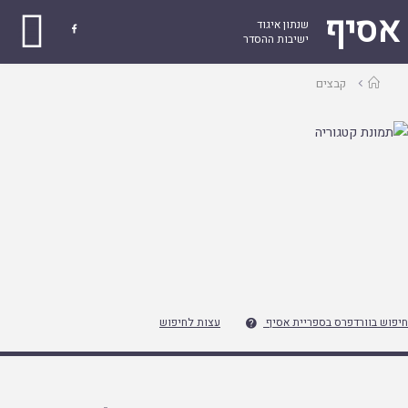
אסיף
שנתון איגוד

ישיבות ההסדר
עמוד
קבצים
ראשי
חיפוש בוורדפרס בספריית אסיף
עצות לחיפוש
