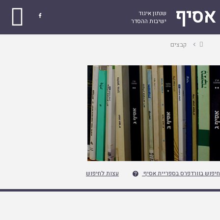
אסיף
שנתון איגוד

ישיבות ההסדר
עמוד
קבצים
ראשי
חיפוש בוורדפרס בספריית אסיף
עצות לחיפוש
