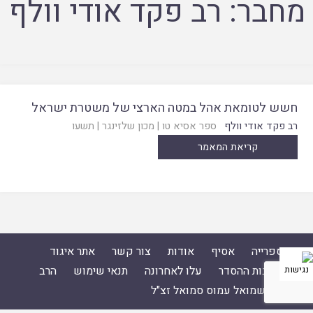
מחבר:
רב פקד אודי וולף
חשש לטומאת אהל במטה הארצי של משטרת ישראל
רב פקד אודי וולף
ספר אסיא טו
|
מכון שלזינגר
|
תשעו
קריאת המאמר
ספרייה
אסיף
אודות
צור קשר
אתר איגוד
ישיבות ההסדר
עלו לאחרונה
תנאי שימוש
הרב
ד"ר שמואל עמוס סמואל זצ"ל