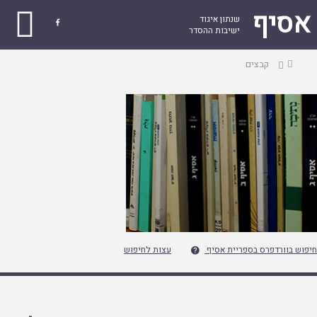
אסיף
שנתון איגוד

ישיבות ההסדר
עמוד
קבצים
ראשי
חיפוש בוורדפרס בספריית אסיף
עצות לחיפוש
