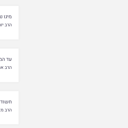
מיגו נ
הרב יוח
עד המ
הרב אר
חשוד 
הרב מא