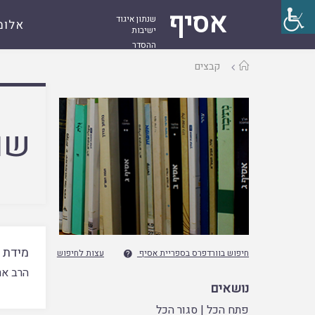
אסיף
שנתון איגוד
אלומ
ישיבות
ההסדר
עמוד
קבצים
ראשי
שם
מידת 
חיפוש בוורדפרס בספריית אסיף
עצות לחיפוש

הרב אר
נושאים
פתח הכל
|
סגור הכל