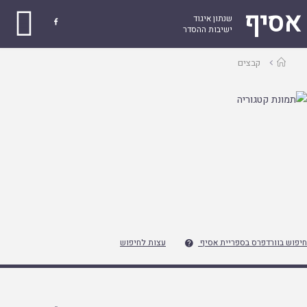
אסיף
שנתון איגוד

ישיבות ההסדר
עמוד
קבצים
ראשי
חיפוש בוורדפרס בספריית אסיף
עצות לחיפוש
