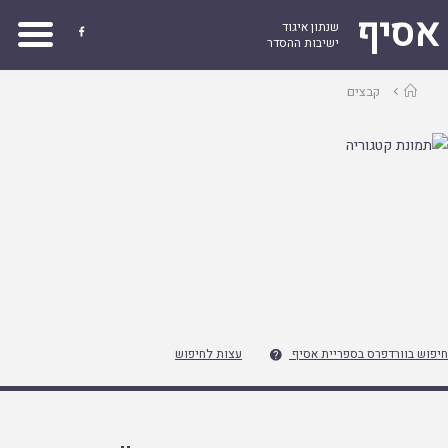
אסיף
שנתון איגוד

ישיבות ההסדר
עמוד
קבצים
ראשי
חיפוש בוורדפרס בספריית אסיף
עצות לחיפוש
