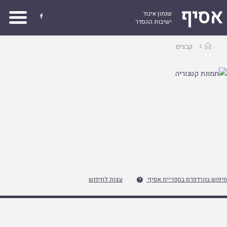
אסיף
שנתון איגוד

ישיבות ההסדר
עמוד
קבצים
ראשי
חיפוש בוורדפרס בספריית אסיף
עצות לחיפוש
