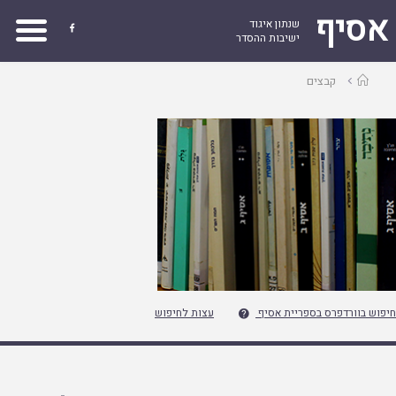
אסיף
שנתון איגוד

ישיבות ההסדר
עמוד
קבצים
ראשי
חיפוש בוורדפרס בספריית אסיף
עצות לחיפוש
