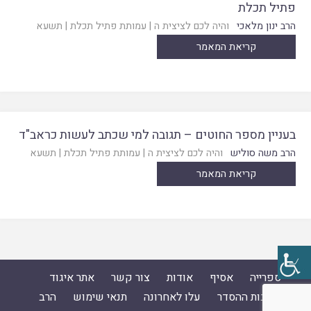
פתיל תכלת
הרב ינון מלאכי
והיה לכם לציצית ה
|
עמותת פתיל תכלת
|
תשעא
קריאת המאמר
בעניין מספר החוטים – תגובה למי שכתב לעשות כראב"ד
הרב משה סוליש
והיה לכם לציצית ה
|
עמותת פתיל תכלת
|
תשעא
קריאת המאמר
ספרייה
אסיף
אודות
צור קשר
אתר איגוד
ישיבות ההסדר
עלו לאחרונה
תנאי שימוש
הרב