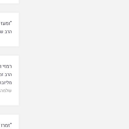
"ומעז
הרב שי
רמזי ו
הרב זמ
מליובו
שלמה
"זמרו 