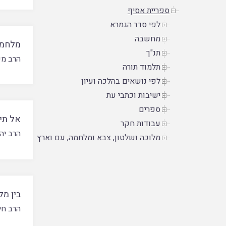
ספריית אסיף
לפי סדר הגמרא
מחשבה
מלחמת
תנ"ך
הרב מש
תלמוד תורה
לפי נושאים בהלכה ועיון
ישיבות וכתבי עת
ספרים
אל תי
עבודות חקר
הרב יה
מלוכה ושלטון, צבא ומלחמה, עם וארץ
בין מ
הרב חיי