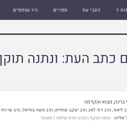
ות ד
כתבי עת
ספרים
היו שותפים
 כתב העת:
ונתנה תוקף
 ברכה, מבוא והקדמה
ב ליאור
,
הרב דוד לאו
,
הרב יעקב שפירא
,
הרב משה צוריאל
,
הרב שי היר
אליהו
ונתנה תוקף
|
מכון תורת שלמה
|
תשפד