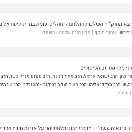
 יצא מתוק" – השלכות המלחמה ותהליכי עומק במדינת ישראל ב
 הירש
ונתנה תוקף
|
מכון תורת שלמה
|
תשפד
רזי מלחמת יום הכיפורים
יר כהן
,
הרב ישראל אריאל
,
הרב מאיר מאזוז
,
הרב מנחם מנדל כשר
,
הרב 
ויטש
,
הרב מרדכי אליהו
,
הרב משה יעקב רביקוב - 'הסנדלר'
,
הרב שי היר
|
תשפד
ה' כי גאות עשה" – מדברי רבנן ותלמידיהון על אודות חובת ההוד