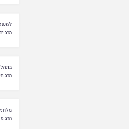
למשמע
הרב יה
בתהלי
הרב חי
מלחמת 
הרב מנ