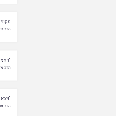
מקומה
הרב חיי
"האמונ
הרב אל
"ויצא 
הרב של