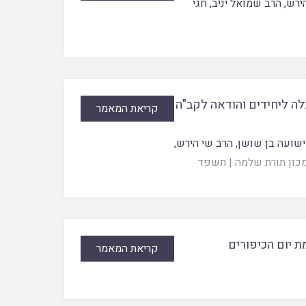
ירש
,
הרב שמואל יניב
,
חגי
צלה ליחידים והודאה לקב"ה
קריאת המאמר
ישועה בן שושן
,
הרב שי הירש
,
כון תורת שלמה
|
תשפד
מת יום הכיפורים
קריאת המאמר