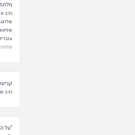
מלחמת
הרב א
שלוש
,
שניאור
עובדיה
שלמה
קביעת 
הרב של
"על הנ