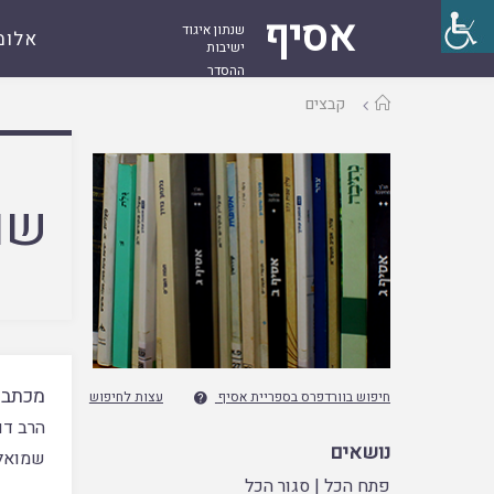
אסיף
שנתון איגוד
אלומ
ישיבות
ההסדר
עמוד
קבצים
ראשי
שם
מכתבי
חיפוש בוורדפרס בספריית אסיף
עצות לחיפוש

הרב דו
נושאים
שמואל 
פתח הכל
|
סגור הכל