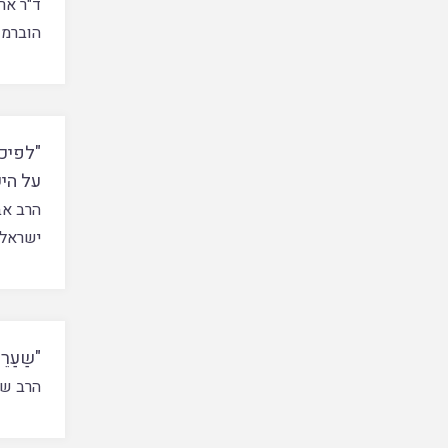
ד"ר אר
הוברמן
"לפיכך
על הי
הרב אב
ישראל 
"שַעַר
הרב שי