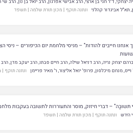
יה יצחקי
,
ד"ר חגי בן ארצי
,
הרב אבישי אפרגון
,
הרב יואל בן נון
,
הרב שי ה
,
תא"ל אביגדור קהלני
ונתנה תוקף
|
מכון תורת שלמה
|
תשפד
 אנחנו חייבים להודות" – מניסי מלחמת יום הכיפורים – ניסי ה
שועות
רהם יצחק נריה
,
הרב דניאל שילה
,
הרב חיים סבתו
,
הרב יעקב מדן
,
הרב 
וייס
,
מנחם מיכלסון
,
פרופ' יואל אליצור
,
ר' מאיר פריימן
ונתנה תוקף
|
מ
ֵי תּשוּבָה" – דברי חיזוק, מוסר והתעוררות לתשובה בעקבות מלח
 הירש
ונתנה תוקף
|
מכון תורת שלמה
|
תשפד