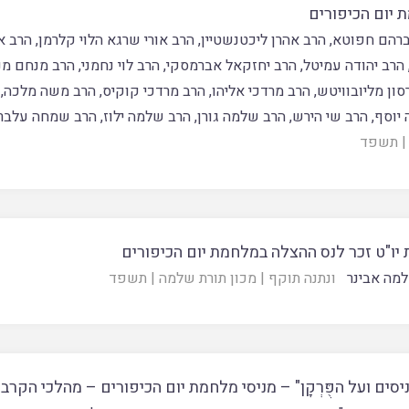
 יום הכיפורים
ברהם חפוטא
,
הרב אהרן ליכטנשטיין
,
הרב אורי שרגא הלוי קלרמן
,
הרב א
הרב יהודה עמיטל
,
הרב יחזקאל אברמסקי
,
הרב לוי נחמני
,
הרב מנחם מנ
סון מליובוויטש
,
הרב מרדכי אליהו
,
הרב מרדכי קוקיס
,
הרב משה מלכה
,
 יוסף
,
הרב שי הירש
,
הרב שלמה גורן
,
הרב שלמה ילוז
,
הרב שמחה עלבר
|
תשפד
יו"ט זכר לנס ההצלה במלחמת יום הכיפורים
מה אבינר
ונתנה תוקף
|
מכון תורת שלמה
|
תשפד
יסים ועל הפֻּרְקָן" – מניסי מלחמת יום הכיפורים – מהלכי הקרבו