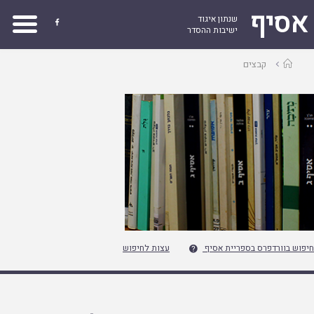
אסיף
שנתון איגוד

ישיבות ההסדר
עמוד
קבצים
ראשי
חיפוש בוורדפרס בספריית אסיף
עצות לחיפוש
