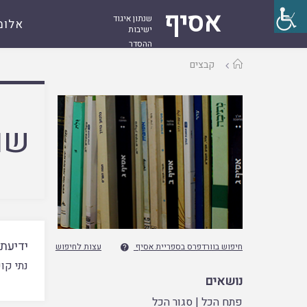
אסיף
שנתון איגוד
אלומ
ישיבות
ההסדר
עמוד
קבצים
ראשי
שם
ידיעת
חיפוש בוורדפרס בספריית אסיף
עצות לחיפוש

נתי קו
נושאים
פתח הכל
|
סגור הכל