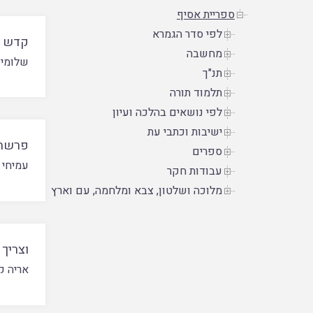
ספריית אסיף
לפי סדר הגמרא
קדש ק
מחשבה
שלומי 
תנ"ך
תלמוד תורה
לפי נושאים בהלכה ועיון
ישיבות וכתבי עת
פרשת 
ספרים
עמיחי 
עבודות חקר
מלוכה ושלטון, צבא ומלחמה, עם וארץ
וצריך 
אריה ק