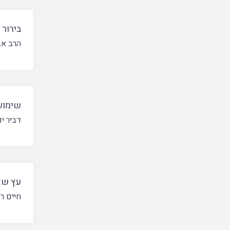
בירור 
הרב אב
שימוש
דביר י
עץ שא
חיים רז