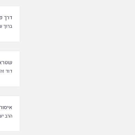
דרך פע
ברוך ש
שטרא 
דוד זה
איסור
הרב יש