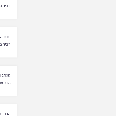
דביר ב
יחס הא
דביר ב
מנהג ו
הרב של
הגדרת