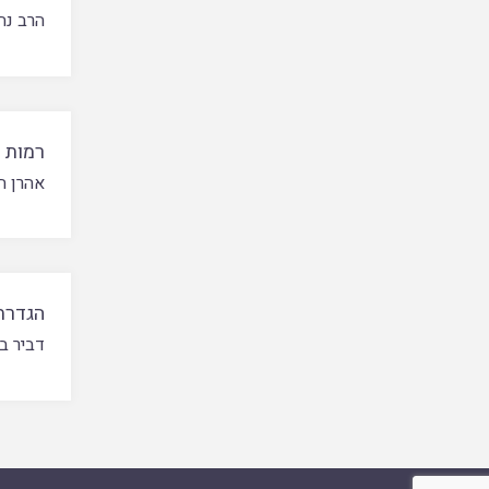
הרב נח
רמות א
אהרן חי
הגדרת 
דביר ב