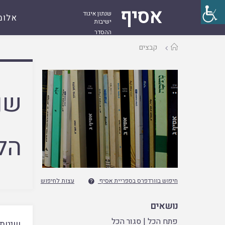
אסיף
שנתון איגוד
אלומ
ישיבות
ההסדר
עמוד
קבצים
ראשי
שם
הל
חיפוש בוורדפרס בספריית אסיף
עצות לחיפוש

נושאים
פתח הכל
|
סגור הכל
שיטת 