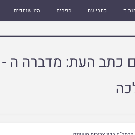
ות ד
כתבי עת
ספרים
היו שותפים
 כתב העת:
מדברה ה - 
כה
הרמב"ם בדין צרורות משונים