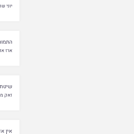
יוני שו
התמורו
ארז אד
שיטת ה
זאק מי
אין א