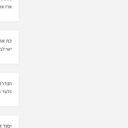
ארז אד
כח אח
ישי לב
הגדרת 
גלעד ו
יסוד ד