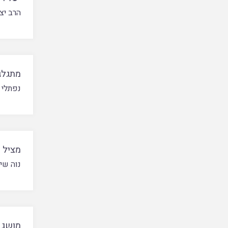
הרב יצ
מתגלג
נפתלי מ
מציל ע
נוה שי
מושג 