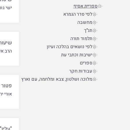
ספריית אסיף
ישי גוט
לפי סדר הגמרא
מחשבה
תנ"ך
תלמוד תורה
שיעור
לפי נושאים בהלכה ועיון
הרב אי
ישיבות וכתבי עת
ספרים
עבודות חקר
מלוכה ושלטון, צבא ומלחמה, עם וארץ
פטור כ
אורי יה
"עליו"