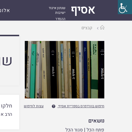
אסיף
שנתון איגוד
אלומ
ישיבות
ההסדר
עמוד
קבצים
ראשי
שם
חלקו ש
חיפוש בוורדפרס בספריית אסיף
עצות לחיפוש

הרב אש
נושאים
פתח הכל
|
סגור הכל