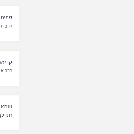
פתיחת
הרב חו
קריאת 
הרב אב
טומאת
רונן כץ