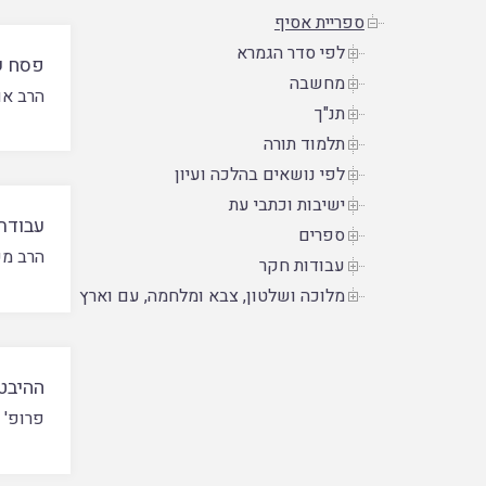
ספריית אסיף
לפי סדר הגמרא
פסח ש
מחשבה
הרב או
תנ"ך
תלמוד תורה
לפי נושאים בהלכה ועיון
ישיבות וכתבי עת
עבודת
ספרים
הרב מש
עבודות חקר
מלוכה ושלטון, צבא ומלחמה, עם וארץ
ההיבט
פרופ' 