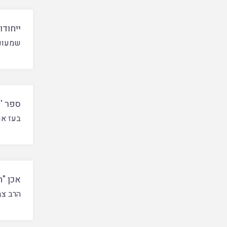
ייחודו
שמעוני
ספר 'א
בעז או
אכן "ה
הרב צב