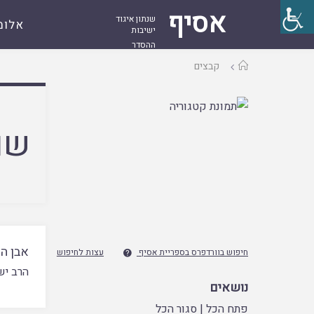
אסיף
שנתון איגוד
אלומ
ישיבות
ההסדר
עמוד
קבצים
ראשי
שם
אבן ה
חיפוש בוורדפרס בספריית אסיף
עצות לחיפוש

הרב יש
נושאים
פתח הכל
|
סגור הכל