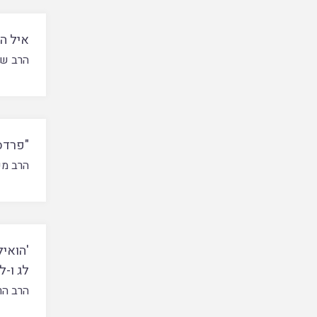
איל הע
הרב של
"פרדס
הרב מש
'הואיל
לג ו-ל
הרב הר