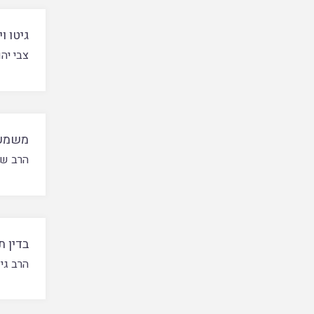
גיטו ו
צבי יה
משמעות
הרב שא
בדין 
הרב גיו