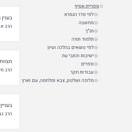
ספריית אסיף
לפי סדר הגמרא
בענין 
מחשבה
הרב אב
תנ"ך
תלמוד תורה
לפי נושאים בהלכה ועיון
ישיבות וכתבי עת
מצוות 
ספרים
הרב מי
עבודות חקר
מלוכה ושלטון, צבא ומלחמה, עם וארץ
בעניי
הרב גב