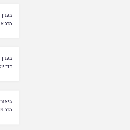
בענין
הרב אב
בענין 
דוד יו
ביאור
הרב ני