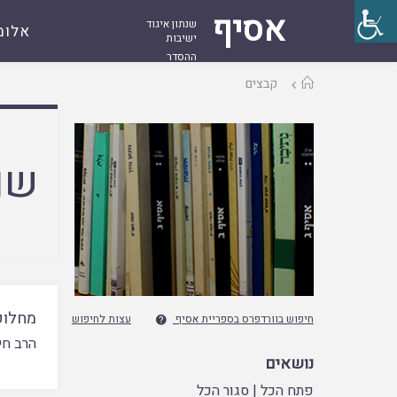
אסיף
שנתון איגוד
אלומ
ישיבות
ההסדר
עמוד
קבצים
ראשי
שם
מחלוק
חיפוש בוורדפרס בספריית אסיף
עצות לחיפוש

הרב חי
נושאים
פתח הכל
|
סגור הכל