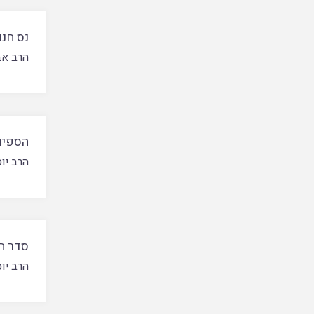
נס חנו
הרב אב
הספיר
הרב יו
סדר ה
הרב יו