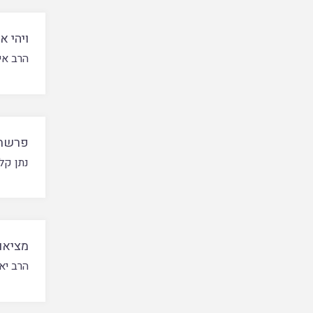
ויהי 
הרב אי
פרשת 
נתן קל
מציאו
הרב יאי