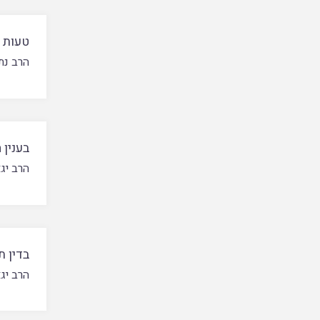
טעות 
הרב נת
בענין 
הרב יג
בדין ת
הרב יג