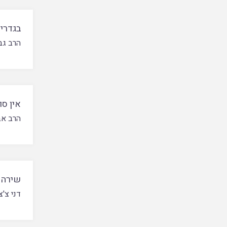
בגדרי 
הרב גב
אין סו
הרב אב
שירה ב
דני צ'צ