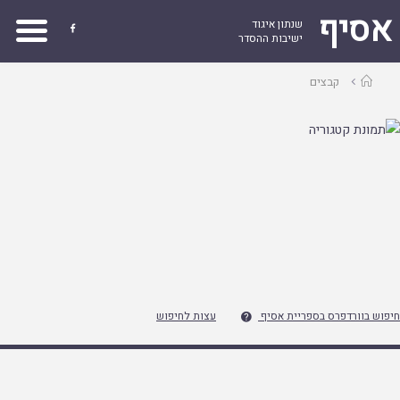
אסיף
שנתון איגוד

ישיבות ההסדר
עמוד
קבצים
ראשי
חיפוש בוורדפרס בספריית אסיף
עצות לחיפוש
