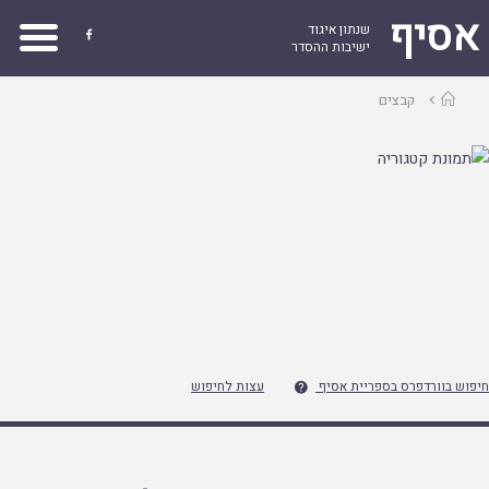
אסיף
שנתון איגוד

ישיבות ההסדר
עמוד
קבצים
ראשי
חיפוש בוורדפרס בספריית אסיף
עצות לחיפוש
