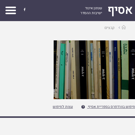
אסיף
שנתון איגוד

ישיבות ההסדר
עמוד
קבצים
ראשי
חיפוש בוורדפרס בספריית אסיף
עצות לחיפוש
