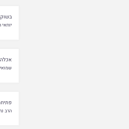
בשוקא
יוחאי 
אכלה 
שמואל 
פתיחה
הרב נת