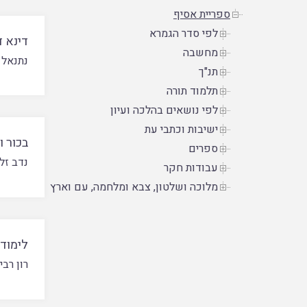
ספריית אסיף
לפי סדר הגמרא
דינא 
מחשבה
נתנאל 
תנ"ך
תלמוד תורה
לפי נושאים בהלכה ועיון
ישיבות וכתבי עת
בכור 
ספרים
נדב זל
עבודות חקר
מלוכה ושלטון, צבא ומלחמה, עם וארץ
לימוד
רון רבי