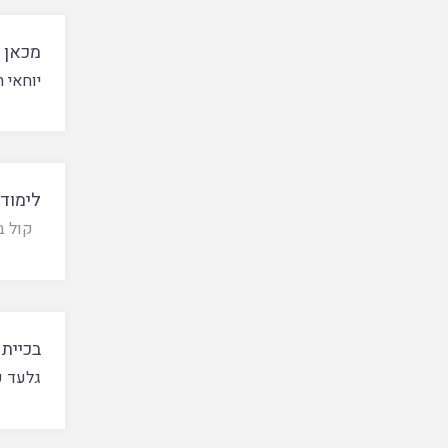
מכאן ח
יוחאי 
לימודי
קול ב
בכיית 
גלעד ק