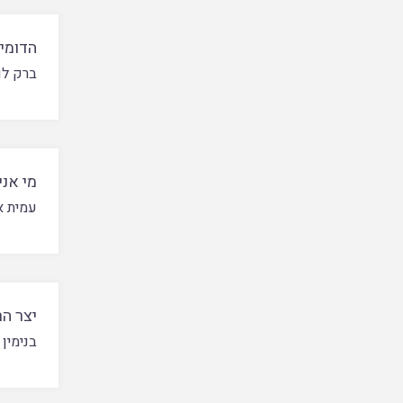
הדומי
ברק לו
מי אני
עמית א
יצר ה
בנימין