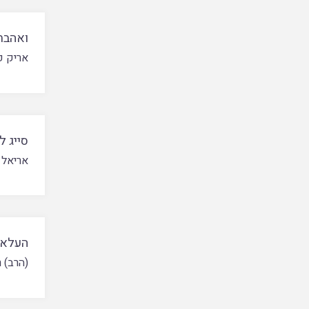
ואהבת
אריק פ
סייג 
אריאל 
העלאת
(הרב) ר