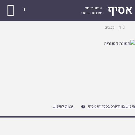
אסיף
שנתון איגוד

ישיבות ההסדר
עמוד
קבצים
ראשי
חיפוש בוורדפרס בספריית אסיף
עצות לחיפוש
