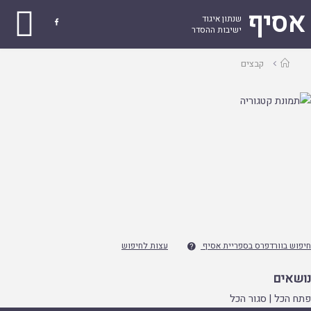
אסיף
שנתון איגוד

ישיבות ההסדר
עמוד
קבצים
ראשי
חיפוש בוורדפרס בספריית אסיף
עצות לחיפוש

נושאים
פתח הכל
|
סגור הכל