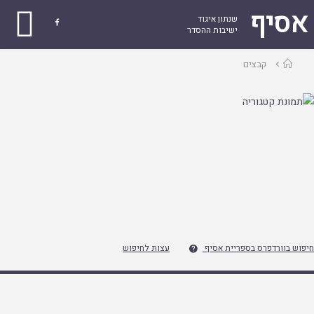
אסיף
שנתון איגוד

ישיבות ההסדר
עמוד
קבצים
ראשי
חיפוש בוורדפרס בספריית אסיף
עצות לחיפוש
