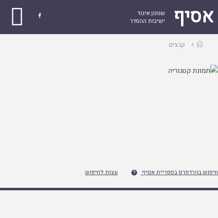
אסיף
שנתון איגוד

ישיבות ההסדר
עמוד
קבצים
ראשי
חיפוש בוורדפרס בספריית אסיף
עצות לחיפוש
