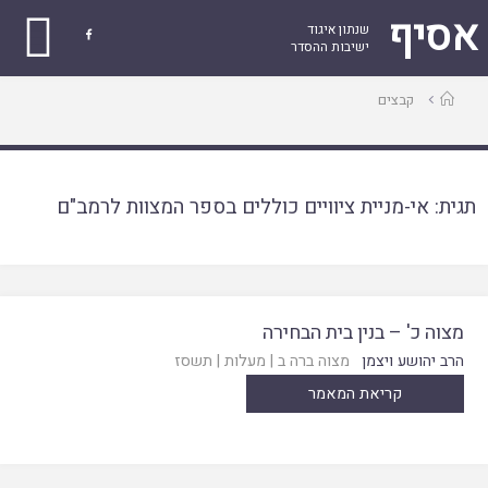
אסיף
שנתון איגוד

ישיבות ההסדר
עמוד
קבצים
ראשי
תגית:
אי-מניית ציוויים כוללים בספר המצוות לרמב"ם
מצוה כ' – בנין בית הבחירה
הרב יהושע ויצמן
מצוה ברה ב
|
מעלות
|
תשסז
קריאת המאמר