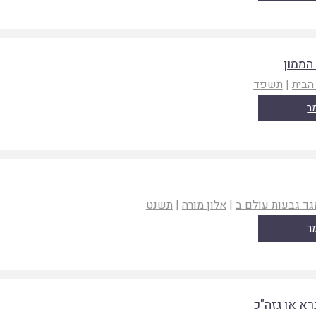
 הממון
הבית
|
תשפד
ר
ד גבעות עולם ב
|
אלון מורה
|
תשנט
ר
רא או גזה"כ