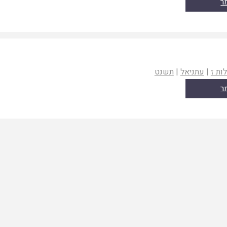
ר
לות ז
|
עתניאל
|
תשנט
ר