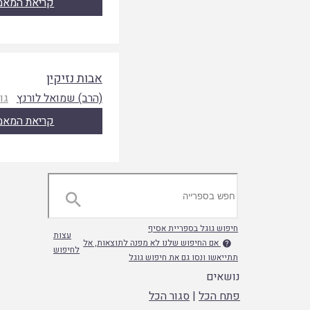
קריאת המאמ
אבות נזיקין
(הרב) שמואל לורנץ
גו
קריאת המאמ

חיפוש גוגל בספריית אסיף
עצות
אם החיפוש שלנו לא מפנה לתוצאות, אל

לחיפוש
תתייאשו ונסו גם את חיפוש גוגל
נושאים
פתח הכל
|
סגור הכל