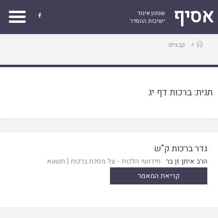
אסיף
שנתון איגוד

ישיבות ההסדר
עמוד
קבצים
ראשי
תגית:
ברכות דף יג
גדר ברכות ק"ש
הרב איתן זן בר
חידושי הלכות - על מסכת ברכות
|
תשעא
קריאת המאמר