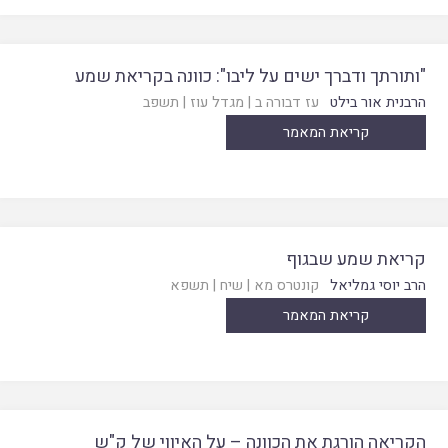
"ותורתך ודברך ישים על ליבו": כוונה בקריאת שמע
הרבנית אור בילט
עז דבורה ב
|
מגדל עוז
|
תשפב
קריאת המאמר
קריאת שמע שבגוף
הרב יוסי גמליאל
קונטרס מא
|
שיח
|
תשפא
קריאת המאמר
הקריאה הורגת את הכוונה – על האיווי של ק"ש