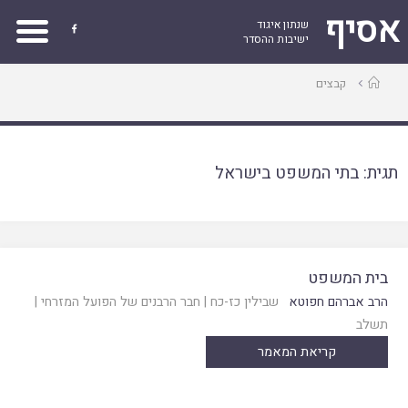
אסיף
שנתון איגוד

ישיבות ההסדר
עמוד
קבצים
ראשי
תגית:
בתי המשפט בישראל
בית המשפט
הרב אברהם חפוטא
שבילין כז-כח
|
חבר הרבנים של הפועל המזרחי
|
תשלב
קריאת המאמר