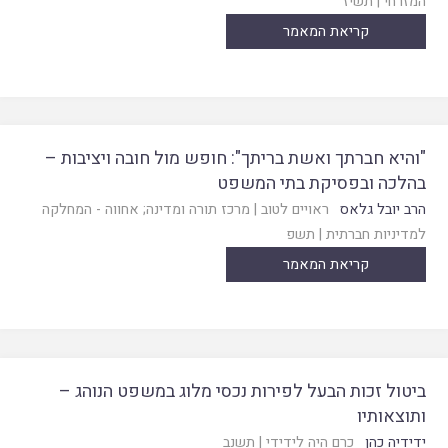
המזרחי
|
תשיז
קריאת המאמר
"והיא חברתך ואשת בריתך": חופש מול חובה ויציבות –
בהלכה ובפסיקת בתי המשפט
הרב יובל גלאס
ראויים לטוב
|
מרכז תורה ומדינה; אחווה - המחלקה
למדיניות חברתית
|
תשפ
קריאת המאמר
ביטול זכות הבעל לפירות נכסי מלוג במשפט הנוהג –
ותוצאותיו
ידידיה כהן
כרם היה לידידי
|
תשנב