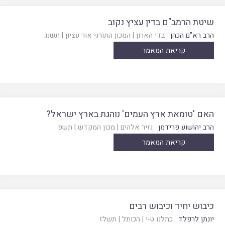
שיטת הרמב"ם בדין עציץ נקוב
הרב רא"ם הכהן
בדי הארון
|
המכון התורני אור עציון
|
תשנג
קריאת המאמר
האם 'טומאת ארץ העמים' נוהגת בארץ ישראל?
הרב יהושוע פרידמן
נזיר אלהים
|
מכון המקדש
|
תשפ
קריאת המאמר
כיבוש יחיד וכיבוש רבים
יונתן לרפלד
כתלנו ט-י
|
הכותל
|
תשלז