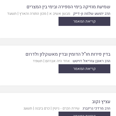
שמיעת מוזיקה בימי הספירה ובימי בין המצרים
הרב יהושע שלמה ון-דייק
מבשן אשיב א
|
מכון התורה והארץ
|
תשעד
קריאת המאמר
בדין פירות חו"ל הדומין ובדין מאשקלון ולדרום
הרב ראובן עזריאל דויטש
אחד היה אברהם
|
תשפד
קריאת המאמר
עציץ נקוב
הרב מרדכי גרינברג
שירת הכרם - גיטין
|
כרם ביבנה
|
תשעג