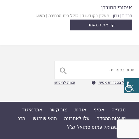
איסורי החורבן
הרב דן נבון
מעלין בקודש כ
|
כולל בית הבחירה
|
תשע
קריאת המאמר

חיפוש גוגל בספריית אסיף
עצות לחיפוש

ספרייה
אסיף
אודות
צור קשר
אתר איגוד
ישיבות ההסדר
עלו לאחרונה
תנאי שימוש
הרב
ד"ר שמואל עמוס סמואל זצ"ל