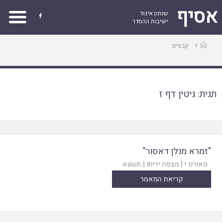
אסיף
שנתון איגוד

ישיבות ההסדר
עמוד
קבצים
ראשי
תגית:
גיטין דף ז
"זמרא מנלן דאסור"
מאורנו י
|
מצפה יריחו
|
תשעא
קריאת המאמר