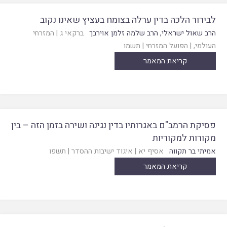
לבירור הלכה בדין ערלה בצומח בעציץ שאינו נקוב
הרב שאול ישראלי
,
הרב שלמה זלמן אוירבך
ברקאי ג
|
המזרחי
העולמי
, |
הפועל המזרחי
|
תשמו
קריאת המאמר
פסיקת הרמב"ם באגרותיו בדין נגינה ושירה בזמן הזה – בין
מקורות למקוריות
אמיתי בר תקווה
אסיף יא
|
איגוד ישיבות ההסדר
|
תשפו
קריאת המאמר