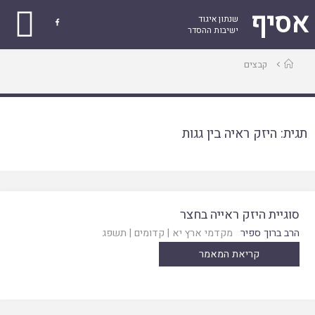
אסיף
שנתון איגוד

ישיבות ההסדר
עמוד
קבצים
ראשי
תגית:
היזק ראיה בין גגות
סוגיית היזק ראייה בחצר
הרב ברוך ספיר
מקדמי ארץ יא
|
קדומים
|
תשפג
קריאת המאמר