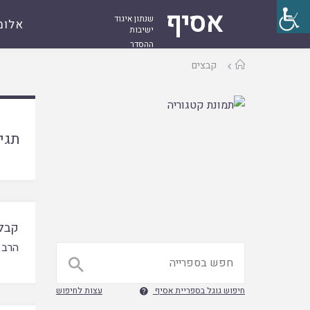
אסיף
שנתון איגוד
אלומ
ישיבות
ההסדר
עמוד
קבצים
ראשי
תגי
קבלת
הרב 

חיפוש גוגל בספריית אסיף
עצות לחיפוש
