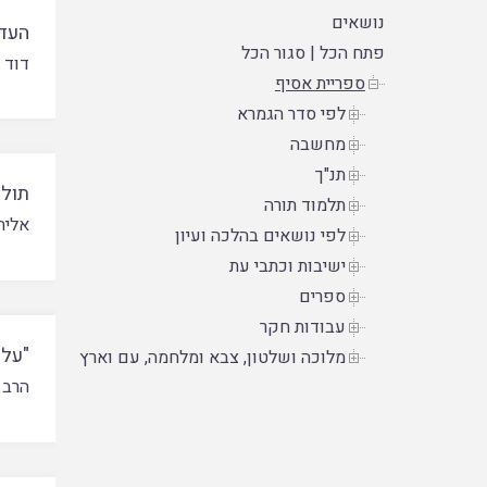
נושאים
העד
פתח הכל
|
סגור הכל
דוד 
ספריית אסיף
לפי סדר הגמרא
מחשבה
תנ"ך
תולד
תלמוד תורה
אליה
לפי נושאים בהלכה ועיון
ישיבות וכתבי עת
ספרים
עבודות חקר
"עלי
מלוכה ושלטון, צבא ומלחמה, עם וארץ
הרב 