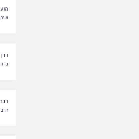
מועד
שירן
דרך 
ברוך
דבר 
הרב 