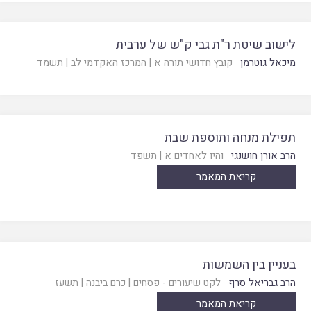
לישוב שיטת ר"ת גבי ק"ש של ערבית
מיכאל גוטרמן
קובץ חדושי תורה א
|
המרכז האקדמי לב
|
תשמד
תפילת מנחה ותוספת שבת
הרב אורן חושנגי
והיו לאחדים א
|
תשפד
קריאת המאמר
בעניין בין השמשות
הרב גבריאל סרף
לקט שיעורים - פסחים
|
כרם ביבנה
|
תשעז
קריאת המאמר