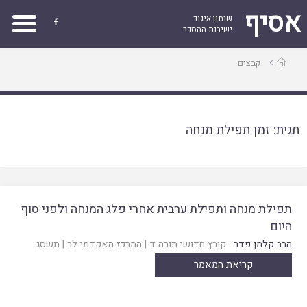
אסיף
שנתון איגוד

ישיבות ההסדר
עמוד
קבצים
ראשי
תגית:
זמן תפילת מנחה
תפילת מנחה ותפילת ערבית אחרי פלג המנחה ולפני סוף
היום
הרב קלמן פדר
קובץ חדושי תורה ד
|
המרכז האקדמי לב
|
תשסג
קריאת המאמר