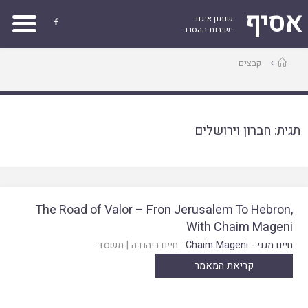
אסיף
שנתון איגוד

ישיבות ההסדר
עמוד
קבצים
ראשי
תגית:
חברון וירושלים
The Road of Valor – Fron Jerusalem To Hebron,
With Chaim Mageni
חיים מגני - Chaim Mageni
חיים ביהודה
|
תשסד
קריאת המאמר