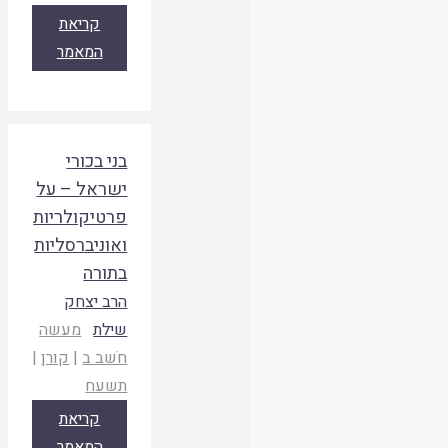
קריאת
המאמר
בני בכורי
ישראל – על
פרטיקולריות
ואוניברסליות
בתורה
הרב יצחק
שילת
מעשה
חֹשב ב
|
קורן
|
תשעח
קריאת
המאמר