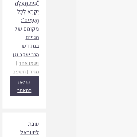
"בֵּית תְּפִלָּה
יִקָּרֵא לְכָל
הָעַמִּים":
מקומם של
הגויים
במקדש
הרב יעקב נגן
ושמו אחד
|
מגיד
|
תשפב
קריאת
המאמר
שבת
לישראל