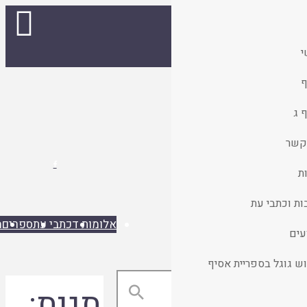

אלומות ד
כתבי עת
ספרים
היו שותפים
הישארו מעודכנים
תגית:
