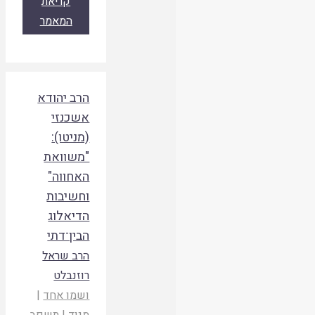
קריאת
המאמר
הרב יהודא
אשכנזי
(מניטו):
"משוואת
האחווה"
וחשיבות
הדיאלוג
הבין־דתי
הרב שראל
רוזנבלט
ושמו אחד
|
מגיד
|
תשפב