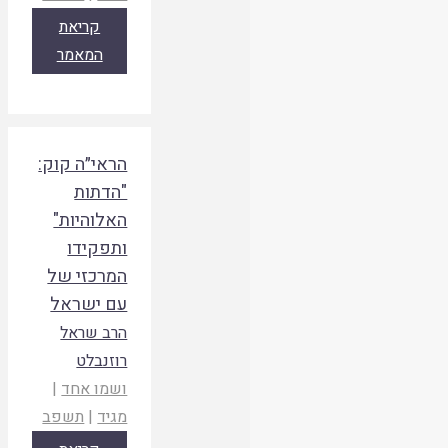
קריאת
המאמר
הראי״ה קוק:
"הדתות
האלוהיות"
ותפקידו
המרכזי של
עם ישראל
הרב שראל
רוזנבלט
ושמו אחד
|
מגיד
|
תשפב