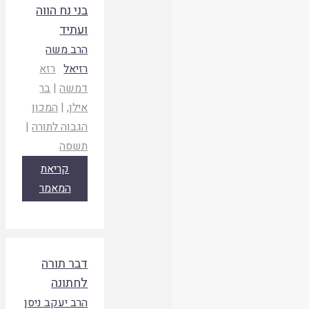
בני נח הווה
ועתיד
הרב משה
רזיאל
רזא
דמשה
|
בר
אילן
, |
המכון
הגבוה לתורה
|
תשסה
קריאת
המאמר
דבר תורה
לחתונה
הרב יעקב ניסן