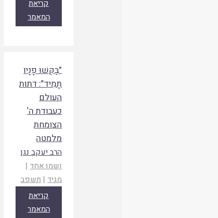
קריאת
המאמר
״בַּקְּשׁוּ פָנָיו
תָּמִיד״: דתות
העולם
כעבודת ה'
הצומחת
מלמטה
הרב יעקב נגן
ושמו אחד
|
מגיד
|
תשפב
קריאת
המאמר