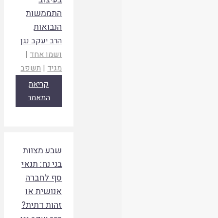
התממשות
הנבואות
הרב יעקב נגן
ושמו אחד
|
מגיד
|
תשפב
קריאת
המאמר
שבע מצוות
בני נח: תנאי
סף לחברה
אנושית או
זהות דתית?