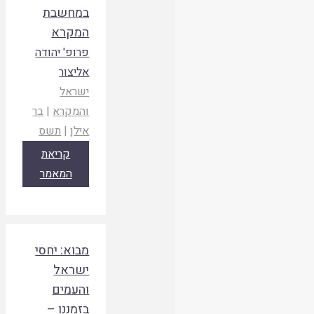
במחשבת
המקרא
פרופ' יהודה
אליצור
ישראל
והמקרא
|
בר
אילן
|
תשס
קריאת
המאמר
מבוא: יחסי
ישראל
והעמים
בזמננו –