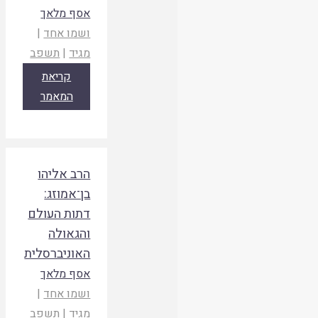
אסף מלאך
ושמו אחד
|
מגיד
|
תשפב
קריאת
המאמר
הרב אליהו
בן־אמוזג:
דתות העולם
והגאולה
האוניברסלית
אסף מלאך
ושמו אחד
|
מגיד
|
תשפב