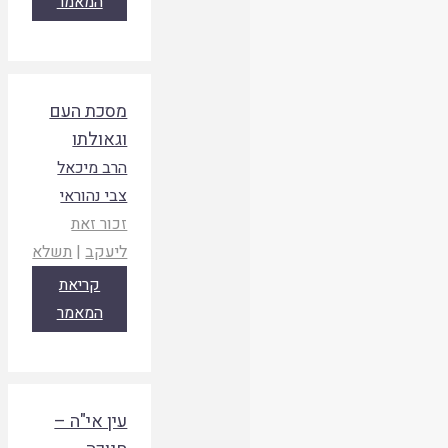
המאמר
מסכת העם
וגאולתו
הרב מיכאל
צבי נהוראי
זכור זאת
ליעקב
|
תשלא
קריאת
המאמר
עין אי"ה –