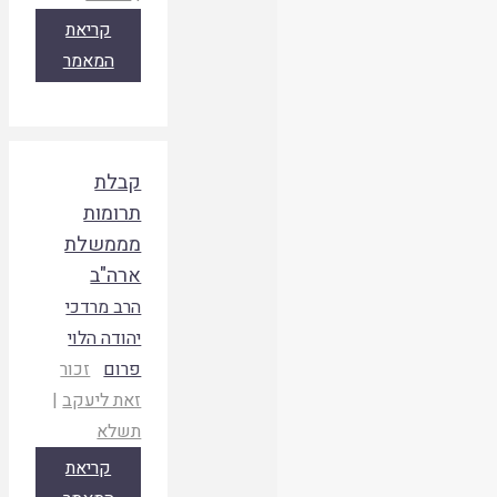
קריאת
המאמר
קבלת
תרומות
מממשלת
ארה"ב
הרב מרדכי
יהודה הלוי
פרום
זכור
זאת ליעקב
|
תשלא
קריאת