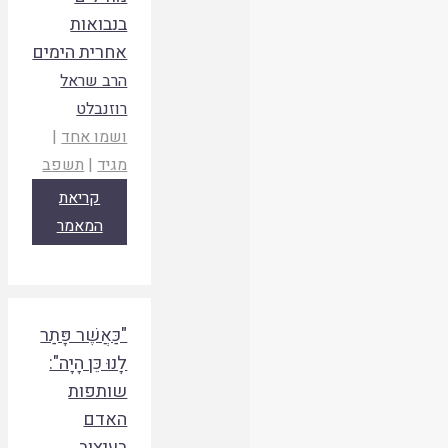
בנבואות
אחרית הימים
הרב שראל
רוזנבלט
ושמו אחד
|
מגיד
|
תשפב
קריאת
המאמר
"כַּאֲשֶׁר פָּתַר
לָנוּ כֵּן הָיָה":
שותפות
האדם
בעיצוב