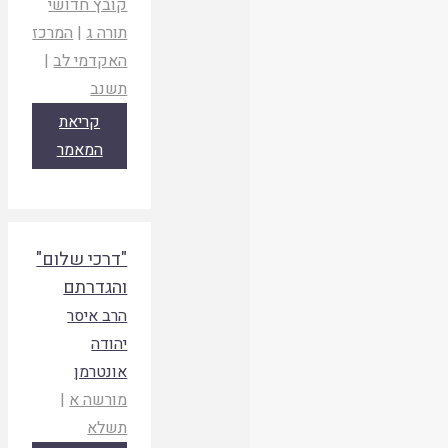
קובץ חדושי
תורה ג
|
המרכז
האקדמי לב
|
תשנב
קריאת
המאמר
"דרכי שלום"
והגדרתם
הרב איסר
יהודה
אונטרמן
מורשה א
|
תשלא