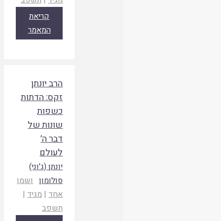
קריאת
המאמר
הרב יונתן
זקס: הדתות
כשפות
שונות של
דבר ה׳
לעולם
יונתן (ג'וני)
סולומון
ושמו
אחד
|
מגיד
|
תשפב