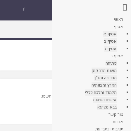
אסיף
שנתון איגוד

ישיבות ההסדר
ראשי
עמוד
אסיף
קבצים
ראשי
אסיף א
אסיף ב
אסיף ג
תגית:
מזוזה בצבא
אסיף ג
פתיחה
משנת הרב קוק
מחשבה ותנ"ך
הארץ ומצוותיה
נוסח ברכת קביעת מזוזה בצה״ל
תלמוד והלכה כללי
הרב אבישי לוי
מחניך ט
|
הרבנות הצבאית
|
תשפג
אישים ושיטות
קריאת המאמר
בבא מציעא
צור קשר
אודות
ישיבות וכתבי עת