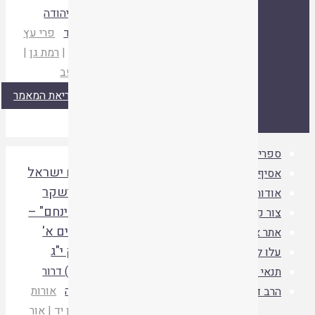
הרב יהודה
ספרייה
אסיף
אודות
מלמד
פרי עץ
צור קשר
אתר איגוד ישיבות
הגן ו
|
רמת גן
|
ההסדר
עלו לאחרונה
תנאי
תשפב
שימוש
הרב ד"ר שמואל
קריאת המאמר
עמוס סמואל זצ"ל
ספרייה
|
"נצח ישראל
אסיף
|
לא ישקר
אודות
|
ולא ינחם" –
צור קשר
|
מלכים א'
אתר איגוד ישיבות ההסדר
|
פרק י"ג
עלו לאחרונה
|
(הרב) דרור
תנאי שימוש
|
ברמה
אורות
הרב ד"ר שמואל עמוס סמואל זצ"ל
|
עציון יד
|
אור