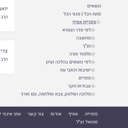
נושאים
יואב
פתח הכל
|
סגור הכל
הרב 
ספריית אסיף
לפי סדר הגמרא
מחשבה
תנ"ך
צדיק
תלמוד תורה
הרב 
לפי נושאים בהלכה ועיון
ישיבות וכתבי עת
ספרים
עבודות חקר
מלוכה ושלטון, צבא ומלחמה, עם וארץ
ספרייה
אסיף
אודות
צור קשר
אתר איגוד 
סמואל זצ"ל