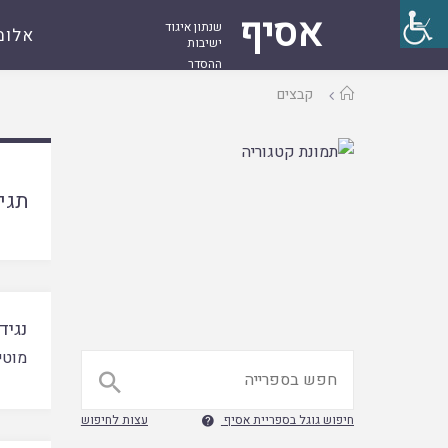
אסיף
שנתון איגוד
אלומ
ישיבות
ההסדר
עמוד
קבצים
ראשי
תגי
נגיד
מוטי 

חיפוש גוגל בספריית אסיף
עצות לחיפוש
