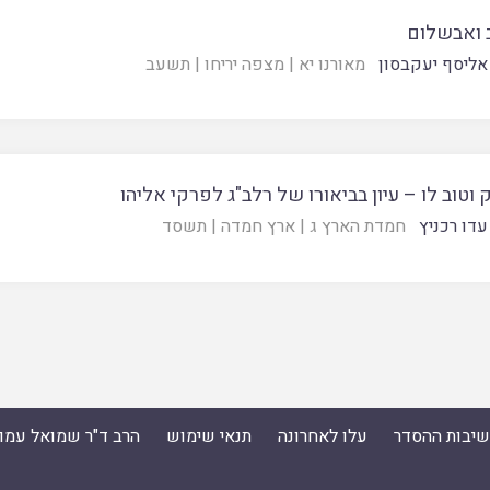
 ואבשלום
אליסף יעקבסון
מאורנו יא
|
מצפה יריחו
|
תשעב
 וטוב לו – עיון בביאורו של רלב"ג לפרקי אליהו
עדו רכניץ
חמדת הארץ ג
|
ארץ חמדה
|
תשסד
ישיבות ההסדר
עלו לאחרונה
תנאי שימוש
הרב ד"ר שמואל עמו