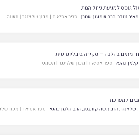
ל גוסס למניעת ניוול המת
מאיר וונדר
,
הרב שמעון שטרן
ספר אסיא ח
|
מכון שלזינגר
|
תשנה
חי מתים בהלכה – סקירה ביבליוגרפית
קלמן כהנא
ספר אסיא ו
|
מכון שלזינגר
|
תשמט
בים למערכת
. שלזינגר
,
הרב משה קורצטג
,
הרב קלמן כהנא
ספר אסיא ו
|
מכון שלזי