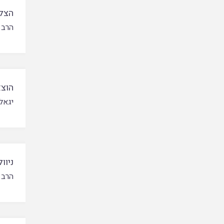
הצלת
הרב 
הוצא
יגאל
ניוו
הרב 