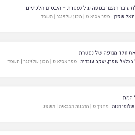
 עובר המצוי בגופה של נפטרת – היבטים הלכתיים
יגאל שפרן
ספר אסיא ט
|
מכון שלזינגר
|
תשסד
ת וולד מגופה של נפטרת
 בצלאל שפרן
,
יעקב עובדיה
ספר אסיא ט
|
מכון שלזינגר
|
תשסד
ל המת
שלומי חזות
מחניך ט
|
הרבנות הצבאית
|
תשפג