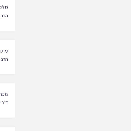
טלטו
הרב 
ניתו
הרב 
מכת
ד"ר י