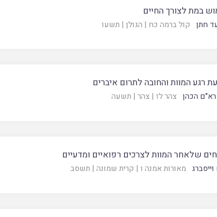
ש במת לצורך החיים
ד חתן
קול ברמה כח
|
הגולן
|
תשעו
ת רגע המוות והחובה לתרום איברים
רא"ם הכהן
צהר לז
|
צהר
|
תשעה
חים שלאחר המוות לצרכים רפואיים ומדעיים
וייסברג
מאורות אמנה ו
|
קרית שמונה
|
תשסב