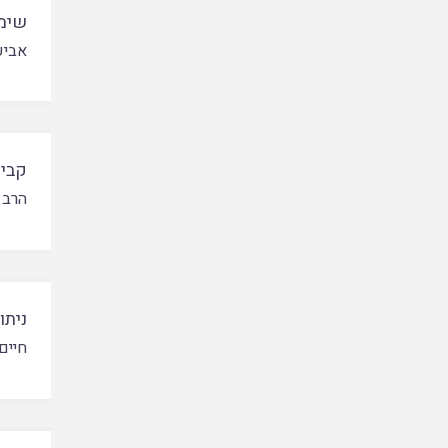
שימו
אביע
קביע
הרב 
ניתו
חיים 