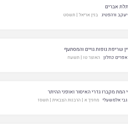
לת אברים
יעקב ורהפטיג
בנין אריאל
|
תשסט
ין שריפת גופות גויים והמסתעף
אפרים כחלון
האוצר טו
|
תשעח
י המת מקברו גדרי האיסור ואופני ההיתר
גבי אלמשעלי
מחניך א
|
הרבנות הצבאית
|
תשסז