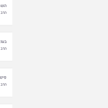
השת
הרב 
בעני
הרב 
פינו
הרב 