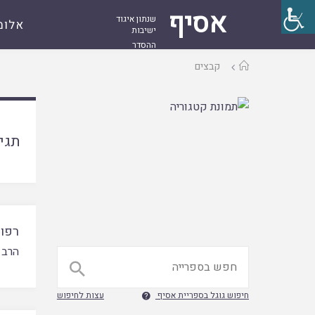
אסיף
שנתון איגוד
אלומ
ישיבות
ההסדר
עמוד
קבצים
ראשי
תגי
רפוי
הרב 

חיפוש גוגל בספריית אסיף
עצות לחיפוש
