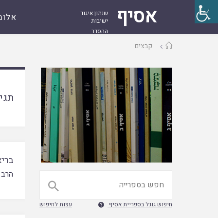
אסיף
שנתון איגוד
אלומ
ישיבות
ההסדר
עמוד
קבצים
ראשי
תגי
בריא
הרב 

חיפוש גוגל בספריית אסיף
עצות לחיפוש
