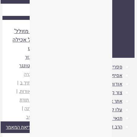
ספרייה
אסיף
אודות
צור קשר
אתר איגוד ישיבות
ההסדר
עלו לאחרונה
תנאי
'יקר מזולל'
שימוש
הרב ד"ר שמואל
– על אכילה
עמוס סמואל זצ"ל
ביו"ט
אליעזר
פויכטונגר
ספרייה
|
ואדברה
אסיף
|
בעדתיך ב
|
אודות
|
בית אורות
, |
צור קשר
|
מכון תורת
אתר איגוד ישיבות ההסדר
|
המדינה
|
עלו לאחרונה
|
תשפב
תנאי שימוש
|
הרב ד"ר שמואל עמוס סמואל זצ"ל
|
קריאת המאמר