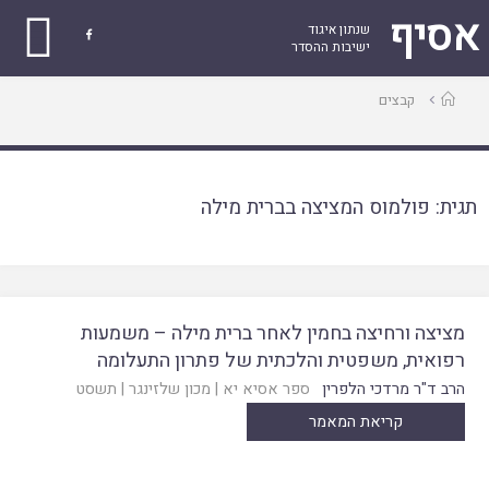
אסיף
שנתון איגוד

ישיבות ההסדר
עמוד
קבצים
ראשי
תגית:
פולמוס המציצה בברית מילה
מציצה ורחיצה בחמין לאחר ברית מילה – משמעות
רפואית, משפטית והלכתית של פתרון התעלומה
הרב ד"ר מרדכי הלפרין
ספר אסיא יא
|
מכון שלזינגר
|
תשסט
קריאת המאמר