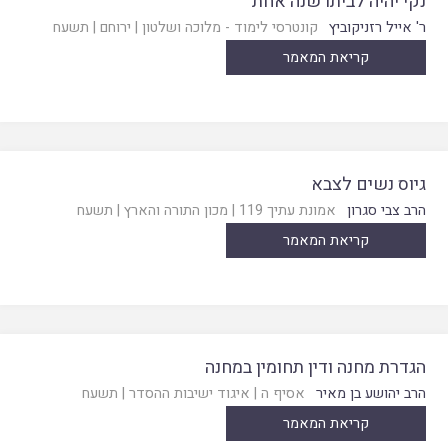
נקי יהיה לביתו שנה אחת
ר' אייל רזניקוביץ
קונטרסי לימוד - מלוכה ושלטון
|
ירוחם
|
תשעח
קריאת המאמר
גיוס נשים לצבא
הרב צבי סגרון
אמונת עתיך 119
|
מכון התורה והארץ
|
תשעח
קריאת המאמר
הגדרת מחנה ודין תחומין במחנה
הרב יהושע בן מאיר
אסיף ה
|
איגוד ישיבות ההסדר
|
תשעח
קריאת המאמר