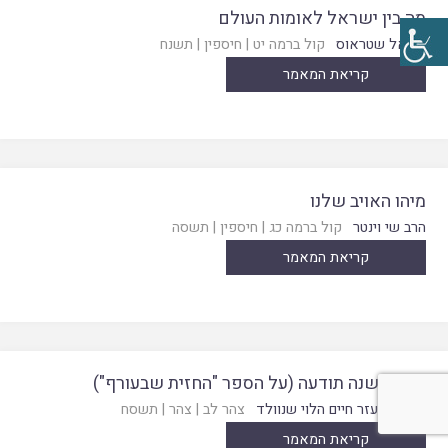
מה בין ישראל לאומות העולם
נתנאל שטראוס
קול ברמה יט
|
חיספין
|
תשנח
קריאת המאמר
מיהו האויב שלנו
הרב שי וינטר
קול ברמה כג
|
חיספין
|
תשסה
קריאת המאמר
ספר משנה תודעה (על הספר "החזית שבעורף")
הרב אליעזר חיים הלוי שנוולד
צהר לב
|
צהר
|
תשסח
קריאת המאמר