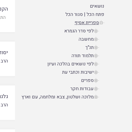
נושאים
הקנא
פתח הכל
|
סגור הכל
התו
ספריית אסיף
לפי סדר הגמרא
מחשבה
תנ"ך
יסוד
תלמוד תורה
הרב 
לפי נושאים בהלכה ועיון
ישיבות וכתבי עת
ספרים
עבודות חקר
גלגו
מלוכה ושלטון, צבא ומלחמה, עם וארץ
הרב 