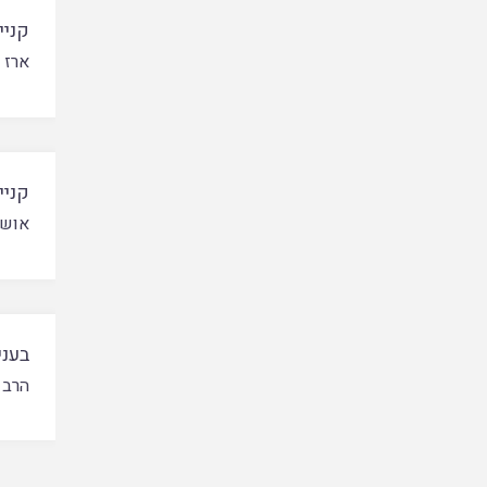
קניי
ארז 
קניי
אושר
בעני
הרב 