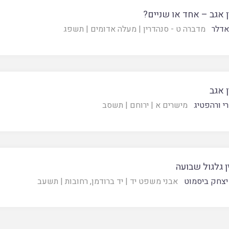
ן אגב – אחד או שניים?
אדלר
מדברה ט - סנהדרין
|
מעלה אדומים
|
תשפג
ן אגב
י ורהפטיג
מישרים א
|
ירוחם
|
תשסב
ן גלגול שבועה
יצחק ביסמוט
אבני משפט יד
|
יד ברודמן, רחובות
|
תשעב