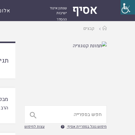
אסיף
שנתון איגוד
אלומ
ישיבות
ההסדר
עמוד
קבצים
ראשי
תגי
מבקש
הרב 

חיפוש גוגל בספריית אסיף
עצות לחיפוש
