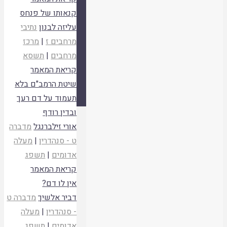
ספרייה
|
קנאותו של פנחס
אסיף
|
עליזה לבנון
נתיבי
אודות
|
מרחבים ז
|
מרכז
צור קשר
|
מרחבים
|
תשסא
אתר איגוד ישיבות ההסדר
|
קריאת המאמר
עלו לאחרונה
|
שיטת הרמב"ם בלא
תנאי שימוש
|
תעמוד על דם רעך
הרב ד"ר שמואל עמוס סמואל זצ"ל
|
ובדין רודף
בחזרה
פועל על גבי
Fluida
WordPress.
&
אורי זילברנגל
מדברה
ללמעלה
סגור
ט - סנהדרין
|
מעלה
שינוי גודל גופנים
אדומים
|
תשפג
A+
A-
קריאת המאמר
ניווט מקלדת
אין לו דם?
פונט קריא
דביר אלשיך
מדברה ט
לנקות זכרון "עוגיות"
- סנהדרין
|
מעלה
הפוך צבעים
אדומים
|
תשפג