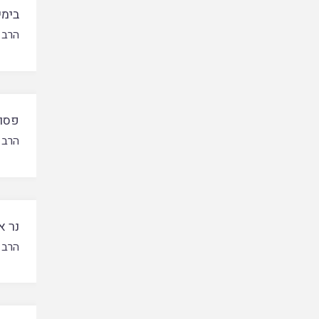
בימי
הרב 
פסול
הרב 
נר א
הרב 