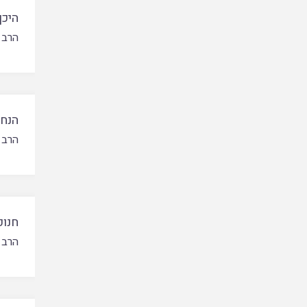
היכן
הרב 
הנחת
הרב 
חנוכ
הרב ב