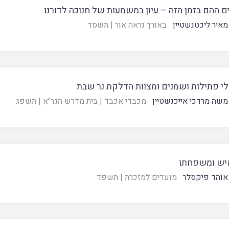
ם ההם בזמן הזה – עיון במשמעות של חנוכה לדורנו
מאיר ליכטנשטיין
באורך נראה אור
|
תשסד
י פתילות ושמנים ומצוות הדלקת נר שבת
משה מרדכי אייכנשטיין
מכבדי אכבד
|
בית מדרש הגר"א
|
תשפג
יש ומשפחתו
אוהד פיקסלר
מועדים למזכרת
|
תשפד