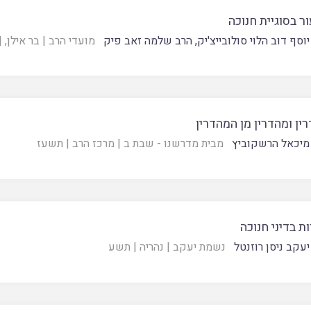
ר בסוגיית חנוכה
וסף דוב הלוי סולובייצ'יק
,
הרב שלמה זאב פיק
מועדי הרב
|
בר אילן
 |
ין ומהדרין מן המהדרין
מיכאל הרשקוביץ
מבית מדרשנו - שבת ב
|
מרכז הרב
|
תשעז
ת בדיני חנוכה
יעקב ניסן רוזנטל
נשמת יעקב
|
נהריה
|
תשע