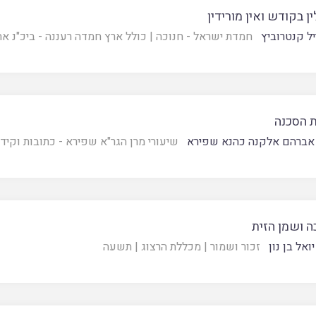
ן בקודש ואין מורידין
יל קנטרוביץ
חמדת ישראל - חנוכה
|
כולל ארץ חמדה רעננה - ביכ"נ אה
 הסכנה
אברהם אלקנה כהנא שפירא
שיעורי מרן הגר"א שפירא - כתובות וקידו
ה ושמן הזית
ואל בן נון
זכור ושמור
|
מכללת הרצוג
|
תשעה