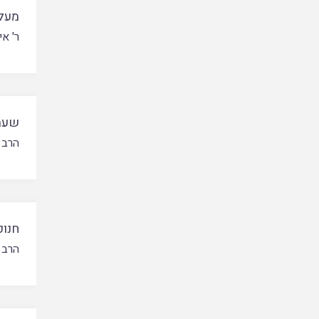
מעלי
ר' אי
שעת
הרב 
חנוכ
הרב י