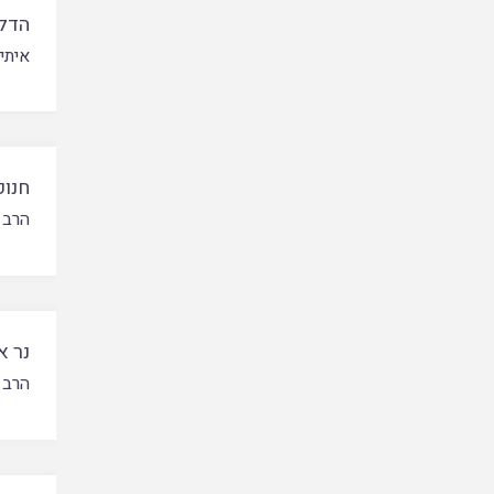
הדלק
איתי 
חנוכ
הרב 
נר א
הרב 