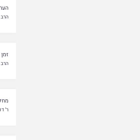
הערו
הרב 
זמן 
הרב 
מחלו
ר' ד