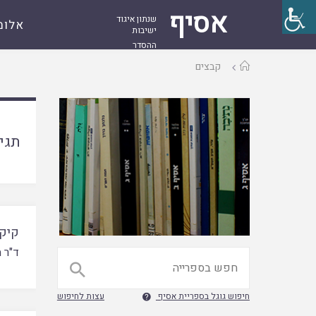
אסיף
שנתון איגוד
אלומ
ישיבות
ההסדר
עמוד
קבצים
ראשי
תגי
קיק
ד"ר 

חיפוש גוגל בספריית אסיף
עצות לחיפוש
