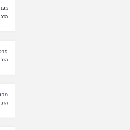
בעני
הרב 
פרסו
הרב 
מקום
הרב 