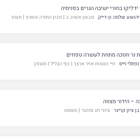
 ידליקו בחורי ישיבה הגרים בפנימיה
יהושע שלמה ון-דייק
מבשן אשיב ב
|
מכון התורה והארץ
|
תשפ
 נר חנוכה מתחת לעשרה טפחים
נפתלי וייס
חיי נשמות אויר ארצך
|
נוף הגליל
|
תשפב
ה – הידור מצווה
ן ציון קריגר
עיוני חג ומועד
|
תשסט