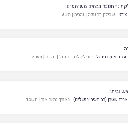
ת נר חנוכה בבתים משותפים
צ'רני
שבילין דחנוכה
|
נהריה
|
תשע
ה
יעקב ניסן רוזנטל
שבילין לרב רוזנטל
|
נהריה
|
תשעג
יש וביתו
אריה שטרן (רב העיר ירושלים)
באורך נראה אור
|
תשסד