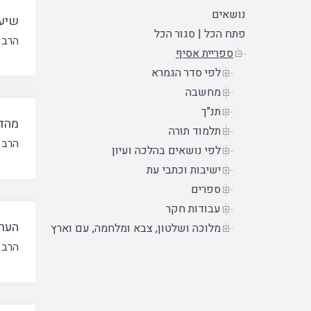
נושאים
שיעו
פתח הכל
|
סגור הכל
הרב י
ספריית אסיף
לפי סדר הגמרא
מחשבה
תנ"ך
מהדר
תלמוד תורה
הרב 
לפי נושאים בהלכה ועיון
ישיבות וכתבי עת
ספרים
עבודות חקר
הערו
מלוכה ושלטון, צבא ומלחמה, עם וארץ
הרב 