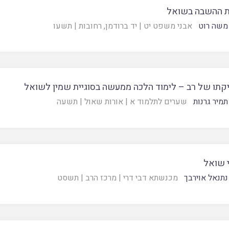
ת ההשבה בשואל
משה רוט
אבני משפט יט
|
יד ברודמן, רחובות
|
תשעו
תו של רב – לימוד הלכה ממעשה בסוגיית שמין לשואל
תמיר גרנות
שערים לתלמוד א
|
אורות שאול
|
תשעה
 שואל
נתנאל אוירבך
מכנשתא דבי דרי
|
מרכז הרב
|
תשסט