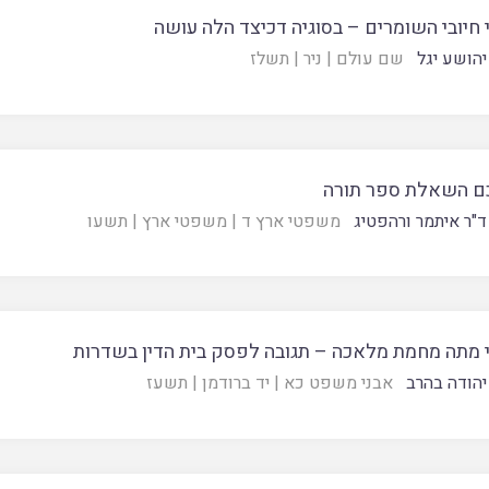
 חיובי השומרים – בסוגיה דכיצד הלה עושה
יהושע יגל
שם עולם
|
ניר
|
תשלז
ם השאלת ספר תורה
ד"ר איתמר ורהפטיג
משפטי ארץ ד
|
משפטי ארץ
|
תשעו
 מתה מחמת מלאכה – תגובה לפסק בית הדין בשדרות
יהודה בהרב
אבני משפט כא
|
יד ברודמן
|
תשעז