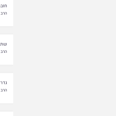
חוב
הרב 
שתיק
הרב 
גדרי
הרב 