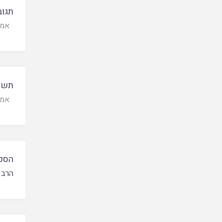
תגוב
אמונ
תשוב
אמונ
הסכ
הרב 