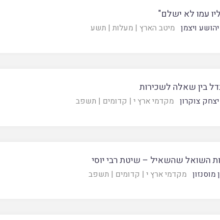
יו עמו לא ישלם"
יהושע ויצמן
מיטב הארץ
|
מעלות
|
תשע
ל בין שאלה לשכירות
יצחק צוקרון
מקדמי ארץ י
|
קדומים
|
תשפב
ות השואל שהשאיל – שיטת רבי יוסי
 מוסנזון
מקדמי ארץ י
|
קדומים
|
תשפב