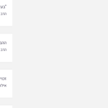
"בעל
הרב 
ההבד
הרב 
זכוי
אילון