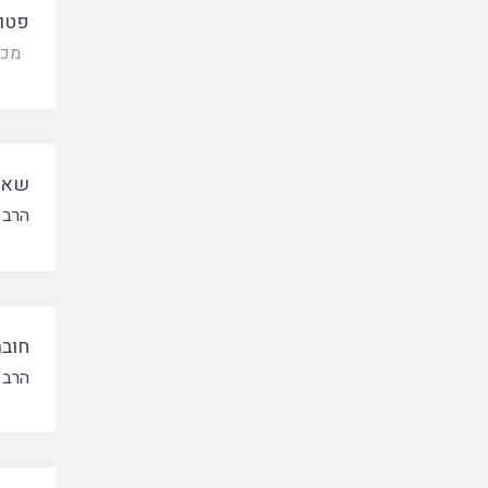
פטו
מכנ
שאי
הרב 
חובת
הרב צ