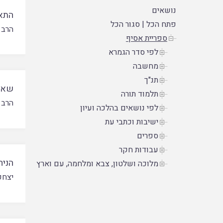
נושאים
התאר
פתח הכל
|
סגור הכל
הרב 
ספריית אסיף
לפי סדר הגמרא
מחשבה
תנ"ך
שאל
תלמוד תורה
הרב 
לפי נושאים בהלכה ועיון
ישיבות וכתבי עת
ספרים
עבודות חקר
הניח
מלוכה ושלטון, צבא ומלחמה, עם וארץ
יצחק