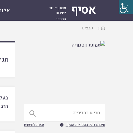
אסיף
שנתון איגוד
אלומ
ישיבות
ההסדר
עמוד
קבצים
ראשי
תגי
בעלי
הרב 

חיפוש גוגל בספריית אסיף
עצות לחיפוש
