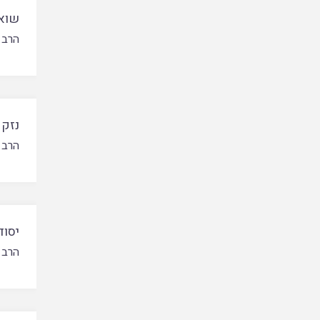
שוא
הרב 
נזק 
הרב 
יסוד
הרב 