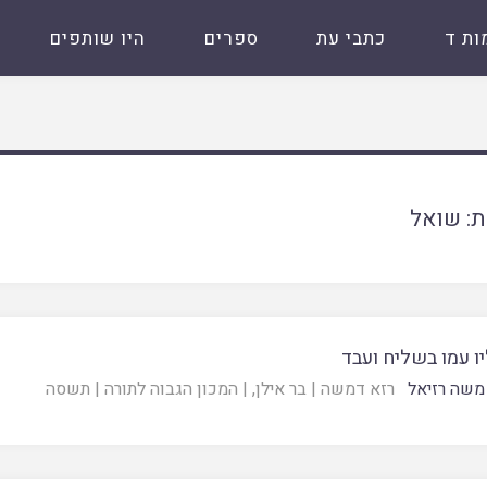
ות ד
כתבי עת
ספרים
היו שותפים
ת:
שואל
ו עמו בשליח ועבד
משה רזיאל
רזא דמשה
|
בר אילן
, |
המכון הגבוה לתורה
|
תשסה