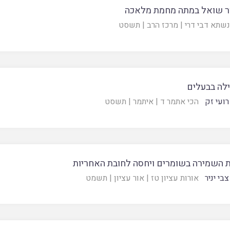
ר שואל במתה מחמת מלאכה
שתא דבי דרי
|
מרכז הרב
|
תשסט
לה בבעלים
רועי זק
הכי אתמר ד
|
איתמר
|
תשסט
 השמירה בשומרים ויחסה לחובת האחריות
בי יניר
אורות עציון טז
|
אור עציון
|
תשמט