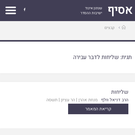
אסיף
שנתון איגוד

ישיבות ההסדר
עמוד
קבצים
ראשי
תגית:
שליחות לדבר עבירה
שליחות
הרב דניאל וולף
מנחת אהרן
|
הר עציון
|
תשסה
קריאת המאמר