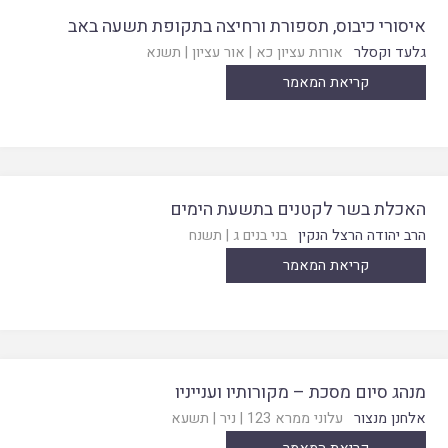
איסורי כיבוס, תספורת ורחיצה בתקופת תשעה באב
גלעד וקסלר
אורות עציון כא
|
אור עציון
|
תשנא
קריאת המאמר
האכלת בשר לקטנים בתשעת הימים
הרב יהודה הרצל הנקין
בני בנים ג
|
תשנח
קריאת המאמר
מנהג סיום מסכת – מקורותיו וענייניו
אלחנן מנצור
עלוני ממרא 123
|
ניר
|
תשעא