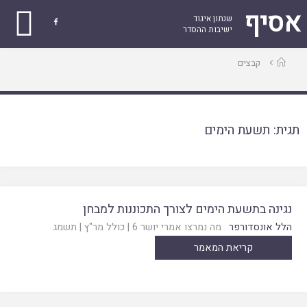
אסיף
שנתון איגוד

ישיבות ההסדר
עמוד
קבצים
ראשי
תגית:
תשעת הימים
נגינה בתשעת הימים לצורך התכוננות למבחן
הלל אונסדורפר
מה נמרצו אמרי יושר 6
|
כולל מר"ץ
|
תשמג
קריאת המאמר