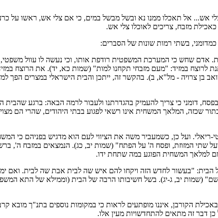
 אש... אל תאכלו ממנו נא ובשל מבשל במים, כי אם צלי אש, ראשו על כרעיו
אכילת מזבח, צריכים לאוכלו צלי אש.
כמדומני, בשתי רמות שונות של הסברים:
ת. אדם שחש כי המערכת המשפטית רודפת אותו, וכי נעשה לו עוול משפטי, ר
תנת לרוצח במזיד: "מעם מזבחי תקחנו למות" (שמות כא, יד). את הרוצח במזי
ואב בן צרויה - מל"א, ב). בהקשר זה, ייתכן והבית הישראלי במצרים הפך ל
 בפסח, דומני כי צריך להעמיק בהגדרתנו ולעבור לרמה הבאה: ברגע שהבית הי
תור שכזה, המלאך המשחית אינו רשאי לפגוע בבתי היהודים, שהרי הם מצויי
י-ריאלי. ועל כן, כשמעביר משה את הציווי לעם הוא מדגיש בפניהם כי המש
 שתי המזוזת, ופסח ה' על הפתח" (שמות יב, כג). הנמצאים במזבח ה', ברש
מם למלאך המשחית הפוגע במה שתחת ידו.
 הבית: "בעשור לחדש הזה ויקחו להם איש שה לבית אבת שה לבית. ואם ימע
" (שמות יב, ג-יג). בשל חשיבותו הרבה של הבית (וממילא של התא המשפח
אכילת הקורבן, איננו מופתעים לראות כי במקומות נוספים בתנ"ך מובא קר
כן דבר זה מתאים להתחדשויות מעין אלו.