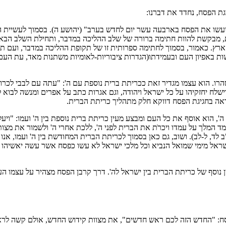
ת הפסח, נחדד את דברנו:
 ויעשו את הפסח בארבעה עשר יום לחדש בערב" (יהושע ה). בסמוך לעשיי
מבקשת להוות חתימה ברורה של שלב ההליכה במדבר, ותחילת השלב הבא - ה
ארץ. כאמור, בסמוך לחתימה ספרותית זו של תקופת ההליכה במדבר, ועם ת
ת באפיון העם ובעמידתו(הגדרות ציבוריות-לאומיות משתנות מאד, עת העם א
רו. הוא עצמו מגדיר זאת ככריתת ברית נוספת עם ה': "עתה עם לבבי לכרות
שלח יחזקיהו על כל ישראל ויהודה, וגם אגרות כתב על אפרים ומנשה לבוא ל
ראה בחגיגת הפסח דווקא חלק מתהליך כריתת הברית.
 הוא אוסף את כל העם ומבצע מעין כריתת ברית נוספת בין ה' ועמו: "ויעל ה
מד המלך על עמדו ויכרֹת את הברית לפני ה', ללכת אחרי ה' ולשמור את מצות
ב לד, ל-לב). ושוב, גם כאן בסמוך לכריתת הברית המחודשת בין ה' ועמו, אנ
ל מימי שמואל הנביא וכל מלכי ישראל לא עשו כפסח אשר עשה יאשיהו והכה
ין נוסף של כריתת הברית בין ישראל לה'. דרך קרבן הפסח מצהיר על עצמו 
סח: "החדש הזה לכם ראש חדשים", את מצוות קידוש החדש, אולם קשה לראות