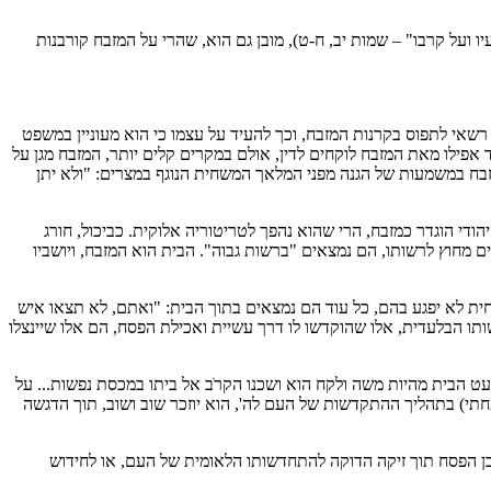
 ועל קרבו" – שמות יב, ח-ט), מובן גם הוא, שהרי על המזבח קורבנות
שאי לתפוס בקרנות המזבח, וכך להעיד על עצמו כי הוא מעוניין במשפט
ד אפילו מאת המזבח לוקחים לדין, אולם במקרים קלים יותר, המזבח מגן על
מזבח במשמעות של הגנה מפני המלאך המשחית הנוגף במצרים: "ולא יתן
הודי הוגדר כמזבח, הרי שהוא נהפך לטריטוריה אלוקית. כביכול, חורג
ם מחוץ לרשותו, הם נמצאים "ברשות גבוה". הבית הוא המזבח, ויושביו
חית לא יפגע בהם, כל עוד הם נמצאים בתוך הבית: "ואתם, לא תצאו איש
ותו הבלעדית, אלו שהוקדשו לו דרך עשיית ואכילת הפסח, הם אלו שיינצלו
ט הבית מהיות משה ולקח הוא ושכנו הקרֹב אל ביתו במכסת נפשות... על
תי) בתהליך ההתקדשות של העם לה', הוא יוזכר שוב ושוב, תוך הדגשה
בן הפסח תוך זיקה הדוקה להתחדשותו הלאומית של העם, או לחידוש