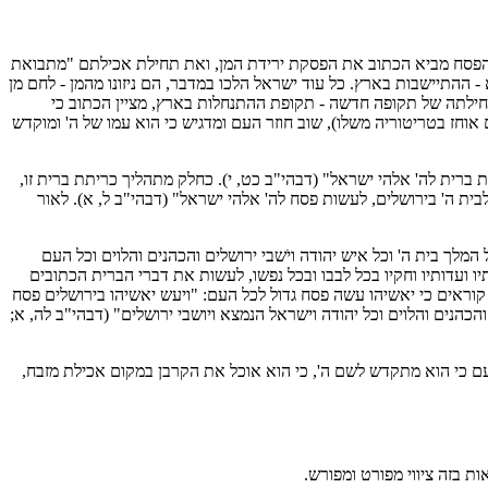
ת הפסח מביא הכתוב את הפסקת ירידת המן, ואת תחילת אכילתם "מתבואת
התיישבות בארץ. כל עוד ישראל הלכו במדבר, הם ניזונו מהמן - לחם מן
חילתה של תקופה חדשה - תקופת ההתנחלות בארץ, מציין הכתוב כי
וחז בטריטוריה משלו), שוב חוזר העם ומדגיש כי הוא עמו של ה' ומוקדש
 ברית לה' אלהי ישראל" (דבהי"ב כט, י). כחלק מתהליך כריתת ברית זו,
בית ה' בירושלים, לעשות פסח לה' אלהי ישראל" (דבהי"ב ל, א). לאור
מלך בית ה' וכל איש יהודה ויֹשבי ירושלים והכהנים והלוים וכל העם
יו ועדותיו וחקיו בכל לבבו ובכל נפשו, לעשות את דברי הברית הכתובים
ו קוראים כי יאשיהו עשה פסח גדול לכל העם: "ויעש יאשיהו בירושלים פסח
נים והלוים וכל יהודה וישראל הנמצא ויושבי ירושלים" (דבהי"ב לה, א;
העם כי הוא מתקדש לשם ה', כי הוא אוכל את הקרבן במקום אכילת מזבח,
 בזה ציווי מפורט ומפורש.