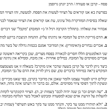
פסח - קרבן או סעודה / הרב יונתן גרוסמן
בפרשת בא אנו קוראים על הציווי לעשות את הפסח. למעשה, זהו הציווי המ
שאלה בסיסית המזדקרת מול עינינו, עת אנו קוראים את הציווי שנאמר ל
אבהיר את שאלתי. בתהליך הקרבה רגיל ה' (= המזבח) "מקבל" שני דברים
א.
הדם (זריקת הדם על המזבח או נתינתו עליו). ההנחה הניצבת ברקע למתנ
ב.
אברים נבחרים (האימורין). אין המדובר אמנם בכמות גדולה של בשר מה
שני האלמנטים הללו חסרים לכאורה בפסח מצרים, שכן בקריאה ראשונה של 
אברים מסוימים על המזבח. במילים אחרות - אין מזבח, וממילא אין נתינה של
כיצד ניתן לדבר על קרבן בשעה שדבר אינו מוקרב? בשאלה זו אנו מצטמצמים
המקדש (ראה במיוחד בדברים טז), שם ניתן לזרוק את הדם על גבי המזבח, ו
יכולים היינו לפטור עצמנו ולומר שאכן אין מדובר בקרבן, כפי שאנו מכירי
ונוצקת לתוך דפוסי ציווי מסוימים. אולם, גם בדבר זה דעתנו אינה נוחה, ו
1.
"שה תמים זכר בן שנה יהיה לכם" (שמות יב, ה). הציווי הקונקרטי לקחת 
להעלות על הדעת אדם שבא למסעדה ומבקש לאכול בשר הנלקח מבהמה תמימה
2.
"ולא תותירו ממנו עד בֹקר, והנֹתר ממנו עד בֹּקר באש תשרֹפו" (שמות י
וחורגים מהגדרות של סעודה רגילה.