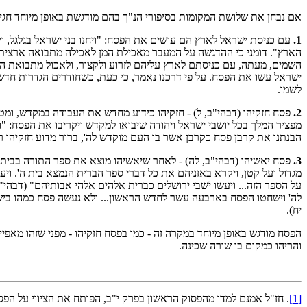
אם נבחן את שלושת המקומות בסיפורי הנ"ך בהם מודגשת באופן מיוחד חגיג
1.
עם כניסת ישראל לארץ הם עושים את הפסח: "ויחנו בני ישראל בגלגל,
הארץ". דומני כי ההדגשה על המעבר מאכילת המן לאכילה מתבואה ארצית, 
השמים, מעתה, עם כניסתם לארץ עליהם לזרוע ולקצור, ולאכול מתבואת ה
ישראל עשו את הפסח. על פי דרכנו נאמר, כי כעת, כשחודרים הגדרות חדשו
לשמו.
2.
פסח חזקיהו (דבהי"ב, ל) - חזקיהו כידוע מחדש את העבודה במקדש, ומטה
מפציר המלך בכל יושבי ישראל ויהודה שיבואו למקדש ויקריבו את הפסח: "וי
הבנתנו את קרבן פסח כקרבן אשר בו העם מוקדש לה', ברור מדוע חזקיהו 
3.
פסח יאשיהו (דבהי"ב, לה) - לאחר שיאשיהו מוצא את ספר התורה בבית ה',
מגדול ועל קטן, ויקרא באזניהם את כל דברי ספר הברית הנמצא בית ה'. ויע
על הספר הזה... ויעשו יֹשבי ירושלים כברית אלהים אלהי אבותיהם" (דבהי"
לה' וישחטו הפסח בארבעה עשר לחדש הראשון... ולא נעשה פסח כמהו בישרא
יח).
הפסח מודגש באופן מיוחד במקרה זה - כמו בפסח חזקיהו - מפני שזהו מאפי
והריהו כמקום בו שורה שכינה.
[1]
. חז"ל אמנם למדו מהפסוק הראשון בפרק י"ב, הפותח את הציווי על הפ