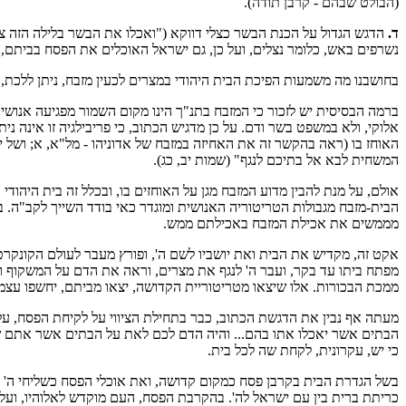
(הבולט שבהם - קרבן תודה).
ד.
הדגש הגדול על הכנת הבשר כצלי דווקא ("ואכלו את הבשר בלילה הזה צלי
נשרפים באש, כלומר נצלים, ועל כן, גם ישראל האוכלים את הפסח בביתם, כ
בחושבנו מה משמעות הפיכת הבית היהודי במצרים לכעין מזבח, ניתן ללכת, 
ברמה הבסיסית יש לזכור כי המזבח בתנ"ך הינו מקום השמור מפגיעה אנושי
אלוקי, ולא במשפט בשר ודם. על כן מדגיש הכתוב, כי פריבילגיה זו אינה ני
האוחז בו (ראה בהקשר זה את האחיזה במזבח של אדוניהו - מל"א, א; ושל י
המשחית לבא אל בתיכם לנגף" (שמות יב, כג).
אולם, על מנת להבין מדוע המזבח מגן על האוחזים בו, ובכלל זה בית היהודי
הבית-מזבח מגבולות הטריטוריה האנושית ומוגדר כאי בודד השייך לקב"ה. ב
מממשים את אכילת המזבח באכילתם ממש.
אקט זה, מקדיש את הבית ואת יושביו לשם ה', ופורץ מעבר לעולם הקונקרט
מפתח ביתו עד בקר, ועבר ה' לנגף את מצרים, וראה את הדם על המשקוף ועל
ממכת הבכורות. אלו שיצאו מטריטוריית הקדושה, יצאו מביתם, יחשפו עצ
מעתה אף נבין את הדגשת הכתוב, כבר בתחילת הציווי על לקיחת הפסח, על
הבתים אשר יאכלו אתו בהם... והיה הדם לכם לאת על הבתים אשר אתם שם
כי יש, עקרונית, לקחת שה לכל בית.
בשל הגדרת הבית בקרבן פסח כמקום קדושה, ואת אוכלי הפסח כשליחי ה' ב
כריתת ברית בין עם ישראל לה'. בהקרבת הפסח, העם מוקדש לאלוהיו, ועל 