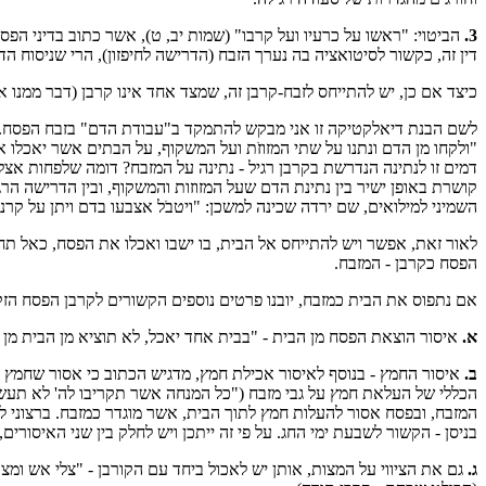
3.
הביטוי: "ראשו על כרעיו ועל קרבו" (שמות יב, ט), אשר כתוב בדיני הפ
דין זה, כקשור לסיטואציה בה נערך הזבח (הדרישה לחיפזון), הרי שניסוח ה
כיצד אם כן, יש להתייחס לזבח-קרבן זה, שמצד אחד אינו קרבן (דבר ממנו אי
לשם הבנת דיאלקטיקה זו אני מבקש להתמקד ב"עבודת הדם" בזבח הפסח. כאמו
"ולקחו מן הדם ונתנו על שתי המזוזֹת ועל המשקוף, על הבתים אשר יאכלו אֹ
דמים זו לנתינה הנדרשת בקרבן רגיל - נתינה על המזבח? דומה שלפחות אצל ח
קושרת באופן ישיר בין נתינת הדם שעל המזוזות והמשקוף, ובין הדרישה ה
השמיני למילואים, שם ירדה שכינה למשכן: "ויטבֹל אצבעו בדם ויתן על קרנו
לאור זאת, אפשר ויש להתייחס אל הבית, בו ישבו ואכלו את הפסח, כאל תח
הפסח כקרבן - המזבח.
אם נתפוס את הבית כמזבח, יובנו פרטים נוספים הקשורים לקרבן הפסח הזק
א.
איסור הוצאת הפסח מן הבית - "בבית אחד יאכל, לא תוציא מן הבית מ
ב.
איסור החמץ - בנוסף לאיסור אכילת חמץ, מדגיש הכתוב כי אסור שחמץ יי
הכללי של העלאת חמץ על גבי מזבח ("כל המנחה אשר תקריבו לה' לא תעשה ח
המזבח, ובפסח אסור להעלות חמץ לתוך הבית, אשר מוגדר כמזבח. ברצוני לה
בניסן - הקשור לשבעת ימי החג. על פי זה ייתכן ויש לחלק בין שני האיסורי
ג.
גם את הציווי על המצות, אותן יש לאכול ביחד עם הקורבן - "צלי אש ומ