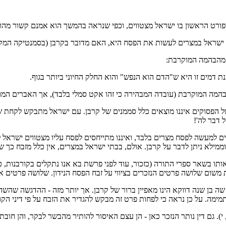
פורט הראשון בו ישראל מצטווים, וכפי שנראה בהמשך הוא אמנם קשור מהות
בני ישראל במצרים לעשות את הפסח היא, האם מדובר בקרבן (בסמנטיקה המ
 מהבהמה המוקרבת:
ת דמים זו היא ש"הדם הוא הנפש" והוא החלק החיוני ביותר בגוף.
בהמה המוקרבת (עובדה המבהירה כי זהו אקט סמלי בלבד), אך האברים המו
הפסוקים איננו מוצאים כלל סממנים של קרבן. עם ישראל מתבקש לקחת שה,
 דבר לה'!
 למעשה לפסח מצרים בלבד, ואיננו מתייחסים לפסח עליו מצטווים ישראל לע
ממילא ניתן לדבר על קרבן. אולם, בבתי ישראל במצרים, אין כלל מזבח כך 
ם אותו בשאר ספרי התורה (כזכור, עוד לפני פרשת בא אנו נתקלים בקורבנות
זאת משום שלושה פרטים הנזכרים בציווי על זבח הפסח הנידון. שלושה פרטים 
שה בן שנה דווקא הינו מאפיין ברור של קרבן. אך יותר מזה - ההדגשה שהשה 
. על כן נראה כי לפחות פרט זה מבקש להגדיר את הזבח על פי דיני הקור
ב, י). גם דין נותר הנזכר כאן - הן עצם האיסור להותיר מהבשר לבקר, והן ח