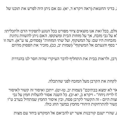
 בדיני החטאת (ראה ויקרא ד, יא). גם אם ניתן היה לפרש את תוכנו של
ם, בכל זאת אנו מוצאים ציווי מפורט בכל הנוגע לתפקיד הדם ולתכליתו:
א על גבי מזבח, אך על מזוזות הבית ומשקופו. האם ניתן להשוות נתינת
מזבחות היו שם: על המשקוף, ועל שתי המזוזות" (פסחים, צו ע"א). דעה זו
 בסף והגעתם אל המשקוף" (שמות יב, כב), מזכיר את הפסוק מהיום
קרבן, ולראות בבית את התחליף לדבר העיקרי שהיה חסר לנו בהגדרת
ר לקחת את הקרבן מעל המזבח לפני שהתכלה.
לא ימצא בבתיכם" (שמות יב, טו-יט). ייתכן ואיסור זה קשור לאיסור
ריח ניחח" - ויקרא ב, יא-יב). כל השנה אסור להעלות חמץ על גבי
צות היום - זה הקשור לקרבן פסח, ובין איסור החמץ שמתחיל בערב ט"ו
) קשור להתרחקות היהודי מחמץ במשך החג כולו.
זית, שהרי ישנם קורבנות אשר יש להביאם אל המקדש ביחד עם מצות