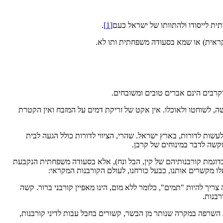
ית לייסודו ולהתוותו של ישראל כעם
[1]
.
קראית) או שמא בסעודה משפחתית ותו לא.
קרבים הינם אברים טובים ומשובחים.
 לשוחטו ולאוכלו. אין אקט של זריקת דמים על המזבח ואין הקטרת
שות לדורות, בארץ ישראל. שהרי, הציווי לדורות כולל הגעה לבית
שקשה לדבר במינוחים של קרבן.
, כדוגמת קורבנותיהם של קין, הבל ונח), אלא בסעודה משפחתית הנקבעת
אלו מקשרים אותנו, כבעל כורחנו, לעולם הקורבנות המקראי:
צריך להיות "תמים", כלומר ללא מום, הינו מאפיין קורבני ברור. קשה
בנות.
ובת השרפה במקרה שנותר מן הבשר, קשורים בחבל עבות לדיני קורבנות,