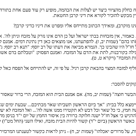
סח כחלק מהציווי כיצד יש לצלות את הבהמה, מופיע רק עוד פעם אחת בתורה,
דין מבקש להזכיר לקורא את דיני קרבן החטאת.
נו מוקרב), ומאידך הכתוב מתייחס אליו ומפרט את דיניו כדיני קרבן?
ר, אין מזבחות בבתי ישראל ועל כן הדם אינו נזרק על מזבח וניתן לה'. אול
תו בהם" (שמות יב, ז). להפתעתנו, אנו מוצאים כאן דין נתינת דמים. אמנם ל
ז"ל היו שהבינו כך. הגמרא מביאה את דעתו של רב יוסף: "תנא רב יוסף: ג' 
רגילה בקורבנות, לתת את הדם על המזבח. ואמנם הפסוק: "וטבלתם בדם אשר
ת המזבח" (ויקרא ט, ט).
ליף למזבח המצוי בהבאת קרבן רגיל. על פי זה, יש להתייחס אל הפסח כאל 
וקים להסבר:
ן הבשר חוצה" (שמות יב, מה). אם אמנם הבית הוא המזבח, הרי ברור שאסו
מצא כלל בבית: "אך ביום הראשון תשביתו שאֹר מבתיכם... שבעת ימים שאֹר 
מץ, כי כל שאר וכל דבש לא תקטירו ממנו אשה לה'... ואל המזבח לא יעלו ל
דגיש כי אצל חז"ל ישנה חלוקה ברורה בין איסור החמץ של יום י"ד בניסן מח
ם, כאשר הראשון (ביום י"ד) קשור להיות הבית מזבח, ואילו השני (החל מט"ו
צות, על מרורים יאכלהו" (שמות יב, ח) - ניתן לראות כקשור לטענתנו המרכ